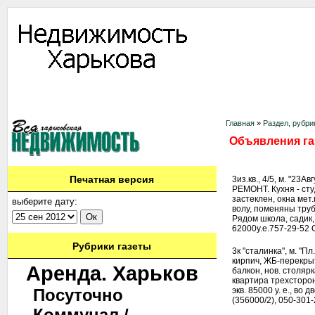
Информация
Доска объявлений
Дать объявление
Аренда
Ново
Контакты
Главная
»
Раздел, рубри
Объявления газ
Печатная версия
3из.кв., 4/5, м. "23
РЕМОНТ. Кухня - сту
застеклен, окна мет
выберите дату:
волу, поменяны труб
Рядом школа, садик,
62000у.е.757-29-52 
Рубрики газеты
3к "сталинка", м. "П
кирпич, ЖБ-перекрыт
Аренда. Харьков
балкон, нов. столяр
квартира трехсторонн
Посуточно
экв. 85000 у. е., во
(356000/2), 050-301-
Коммунал./