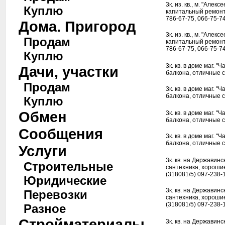
3к. из. кв., м. "Алек
Куплю
капитальный ремонт,
786-67-75, 066-75-74
Дома. Пригород
3к. из. кв., м. "Алек
Продам
капитальный ремонт,
786-67-75, 066-75-74
Куплю
3к. кв. в доме маг. "
Дачи, участки
балкона, отличные с
Продам
3к. кв. в доме маг. "
балкона, отличные с
Куплю
Обмен
3к. кв. в доме маг. "
балкона, отличные с
Сообщения
3к. кв. в доме маг. "
балкона, отличные с
Услуги
3к. кв. на Державинс
Строительные
сантехника, хорошие
(318081/5) 097-238-
Юридические
3к. кв. на Державинс
Перевозки
сантехника, хорошие
(318081/5) 097-238-
Разное
Стройматериалы
3к. кв. на Державинс