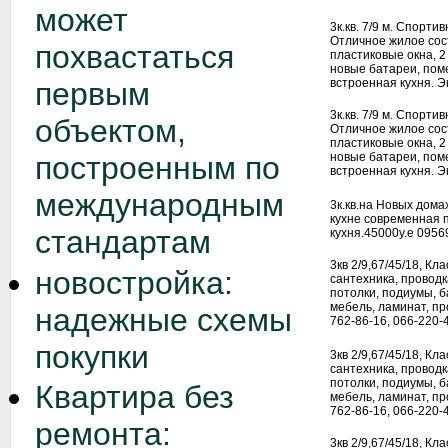
может
3к.кв. 7/9 м. Спорти
Отличное жилое сос
похвастаться
пластиковые окна, 2
новые батареи, пом
встроенная кухня. Эк
первым
3к.кв. 7/9 м. Спорти
объектом,
Отличное жилое сос
пластиковые окна, 2
новые батареи, пом
построенным по
встроенная кухня. Эк
международным
3к.кв.на Новых домах
кухне современная 
стандартам
кухня.45000у.е 095
3кв 2/9,67/45/18, Кл
новостройка:
сантехника, проводк
потолки, подиумы, б
мебель, ламинат, пр
надежные схемы
762-86-16, 066-220-
покупки
3кв 2/9,67/45/18, Кл
сантехника, проводк
потолки, подиумы, б
Квартира без
мебель, ламинат, пр
762-86-16, 066-220-
ремонта:
3кв 2/9,67/45/18, Кл