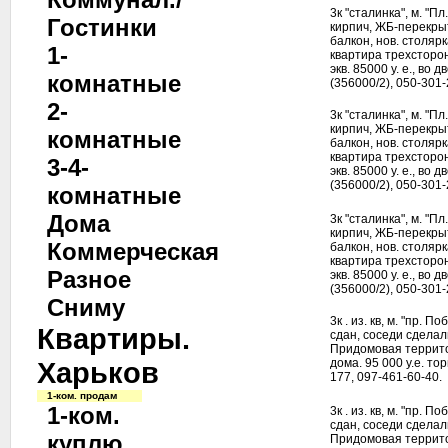
3к "сталинка", м. "П
Гостинки
кирпич, ЖБ-перекрыт
балкон, нов. столяр
1-
квартира трехсторонн
экв. 85000 у. е., во
комнатные
(356000/2), 050-301-
2-
3к "сталинка", м. "П
кирпич, ЖБ-перекрыт
комнатные
балкон, нов. столяр
квартира трехсторонн
3-4-
экв. 85000 у. е., во
(356000/2), 050-301-
комнатные
Дома
3к "сталинка", м. "П
кирпич, ЖБ-перекрыт
Коммерческая
балкон, нов. столяр
квартира трехсторонн
Разное
экв. 85000 у. е., во
(356000/2), 050-301-
Сниму
3к . из. кв, м. "пр. 
Квартиры.
сдан, соседи сдела
Придомовая террито
Харьков
дома. 95 000 у.е. то
177, 097-461-60-40.
1-ком. продам
1-ком.
3к . из. кв, м. "пр. 
сдан, соседи сдела
куплю
Придомовая террито