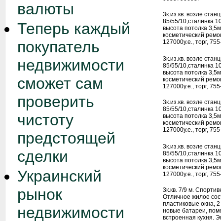
валюты
3к.из.кв. возле стан
85/55/10,сталинка 
Теперь каждый
высота потолка 3,5м
косметический ремон
покупатель
127000у.е., торг, 75
3к.из.кв. возле стан
недвижимости
85/55/10,сталинка 
высота потолка 3,5м
сможет сам
косметический ремон
127000у.е., торг, 75
проверить
3к.из.кв. возле стан
85/55/10,сталинка 
чистоту
высота потолка 3,5м
косметический ремон
127000у.е., торг, 75
предстоящей
3к.из.кв. возле стан
сделки
85/55/10,сталинка 
высота потолка 3,5м
косметический ремон
Украинский
127000у.е., торг, 75
рынок
3к.кв. 7/9 м. Спорти
Отличное жилое сос
пластиковые окна, 2
недвижимости
новые батареи, пом
встроенная кухня. Эк