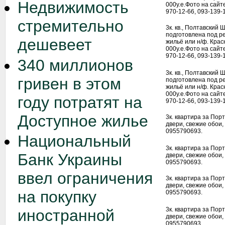
Недвижимость
000у.е.Фото на сайт
970-12-66, 093-139-
стремительно
3к. кв., Полтавский 
подготовлена под р
дешевеет
жильё или н/ф. Крас
000у.е.Фото на сайт
970-12-66, 093-139-
340 миллионов
3к. кв., Полтавский 
гривен в этом
подготовлена под р
жильё или н/ф. Крас
000у.е.Фото на сайт
году потратят на
970-12-66, 093-139-
Доступное жилье
3к. квартира за Порт
двери, свежие обои, 
0955790693.
Национальный
3к. квартира за Порт
Банк Украины
двери, свежие обои, 
0955790693.
ввел ограничения
3к. квартира за Порт
двери, свежие обои, 
на покупку
0955790693.
3к. квартира за Порт
иностранной
двери, свежие обои, 
0955790693.