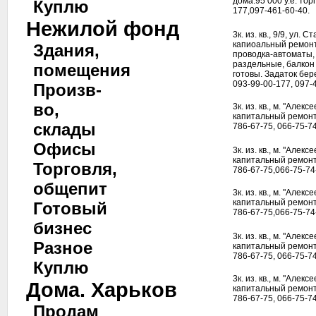
дома.95 000 у.е. тор
Куплю
177,097-461-60-40.
Нежилой фонд
3к. из. кв., 9/9, ул.
капиоальный ремонт
Здания,
проводка-автоматы, 
раздельные, балкон 
помещения
готовы. Задаток бере
093-99-00-177, 097-
Произв-
во,
3к. из. кв., м. "Алек
капитальный ремонт,
склады
786-67-75, 066-75-74
Офисы
3к. из. кв., м. "Алек
капитальный ремонт,
Торговля,
786-67-75,066-75-74
общепит
3к. из. кв., м. "Алек
капитальный ремонт,
Готовый
786-67-75,066-75-74
бизнес
3к. из. кв., м. "Алек
Разное
капитальный ремонт,
786-67-75, 066-75-74
Куплю
3к. из. кв., м. "Алек
Дома. Харьков
капитальный ремонт,
786-67-75, 066-75-74
Продам