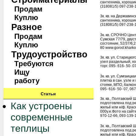
сантехника, хорошие
(318081/5) 097-238-
Продам
Куплю
3к. кв. на Державинс
сантехника, хорошие
Разное
(318081/5) 097-238-
Продам
3к. кв. СРОЧНО Центр
Сумская 77/79, двус
Куплю
состояние, 52/37/6,2
80 www.gorod.kharko
Трудоустройство
3к. кв. ул. Старицког
Требуются
узел раздельный, хо
торг. 095- 616- 50- 0
Ищу
3к. кв. ул. Сумгаицка
работу
плитка в сан. узле и
стояки, МПО, балкон
095- 616- 50- 07, 067
Статьи
3к. кв., Полтавский 
Как устроены
подготовлена под р
жильё или н/ф. Крас
000у.е.Фото на сайт
современные
970-12-66, 093-139-
теплицы
3к. кв., Полтавский 
подготовлена под р
жильё или н/ф. Крас