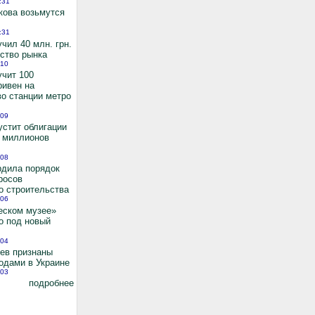
:31
кова возьмутся
:31
чил 40 млн. грн.
ьство рынка
:10
учит 100
ривен на
во станции метро
:09
устит облигации
0 миллионов
:08
рдила порядок
росов
о строительства
:06
еском музее»
о под новый
:04
иев признаны
одами в Украине
:03
подробнее