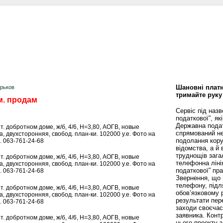
сти
Статьи
Помощь юриста
Аналитика
Дизайн и интерьер
Калей
Шановні платн
арьков
тримайте руку
м. продам
Сервіс під наз
податкової”, як
Державна пода
мент. добротном доме, ж/б, 4/6, Н=3,80, АОГВ, новые
спрямований не
а, двухсторонняя, свобод. план-ки. 102000 у.е. Фото на
подолання кору
. 063-761-24-68
відомства, а й
труднощів зага
мент. добротном доме, ж/б, 4/6, Н=3,80, АОГВ, новые
телефонна ліні
а, двухсторонняя, свобод. план-ки. 102000 у.е. Фото на
податкової” пр
. 063-761-24-68
Звернення, що 
телефону, підл
мент. добротном доме, ж/б, 4/6, Н=3,80, АОГВ, новые
обов’язковому 
а, двухсторонняя, свобод. план-ки. 102000 у.е. Фото на
результати пере
. 063-761-24-68
заходи своєча
заявника. Конт
мент. добротном доме, ж/б, 4/6, Н=3,80, АОГВ, новые
цього проекту 