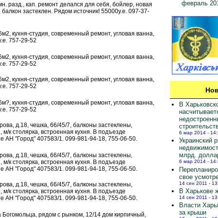
февраль 20
 комн. разд., кап. ремонт делался для себя, бойлер, новая
 балкон застеклен. Рядом источник! 55000у.е. 097-37-
, 56м2, кухня-студия, современный ремонт, угловая ванна,
у.е. 757-29-52
, 56м2, кухня-студия, современный ремонт, угловая ванна,
у.е. 757-29-52
, 56м2, кухня-студия, современный ремонт, угловая ванна,
у.е. 757-29-52
Нов
, 56м?, кухня-студия, современный ремонт, угловая ванна,
В Харьковск
у.е. 757-29-52
насчитывает
недостроенн
арова, д.18, чешка, 66/45/7, балконы застеклены,
строительст
, м/к столярка, встроенная кухня. В подъезде
6 мар 2014 - 14
е АН "Город" 407583/1. 099-981-94-18, 755-06-50.
Украинский 
недвижимост
млрд. долла
арова, д.18, чешка, 66/45/7, балконы застеклены,
, м/к столярка, встроенная кухня. В подъезде
6 мар 2014 - 14
е АН "Город" 407583/1. 099-981-94-18, 755-06-50.
Перепланиро
свое усмотр
14 сен 2011 - 13
арова, д.18, чешка, 66/45/7, балконы застеклены,
В Харькове ж
, м/к столярка, встроенная кухня. В подъезде
14 сен 2011 - 13
е АН "Город" 407583/1. 099-981-94-18, 755-06-50.
Власти Харь
за крыши
ка Богомольца, рядом с рынком, 12/14 дом кирпичный,