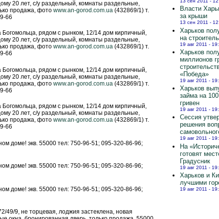
13 сен 2011 - 12
 дому 20 лет, с/у раздельный, комнаты раздельные,
Власти Харь
олько продажа, фото
www.an-gorod.com.ua
(432869/1) т.
за крыши
59-66
13 сен 2011 - 12
Харьков полу
ка Богомольца, рядом с рынком, 12/14 дом кирпичный,
на строител
 дому 20 лет, с/у раздельный, комнаты раздельные,
19 авг 2011 - 19
олько продажа, фото
www.an-gorod.com.ua
(432869/1) т.
Харьков пол
59-66
миллионов г
строительст
ка Богомольца, рядом с рынком, 12/14 дом кирпичный,
«Победа»
 дому 20 лет, с/у раздельный, комнаты раздельные,
19 авг 2011 - 19
олько продажа, фото
www.an-gorod.com.ua
(432869/1) т.
Харьков вып
59-66
займа на 10
гривен
ка Богомольца, рядом с рынком, 12/14 дом кирпичный,
19 авг 2011 - 19
 дому 20 лет, с/у раздельный, комнаты раздельные,
Сессия утве
олько продажа, фото
www.an-gorod.com.ua
(432869/1) т.
решения воп
59-66
самовольног
19 авг 2011 - 19
ном доме! экв. 55000 тел: 750-96-51; 095-320-86-96;
На «Историч
готовят мест
Градусник
ном доме! экв. 55000 тел: 750-96-51; 095-320-86-96;
19 авг 2011 - 19
Харьков и К
лучшими гор
ном доме! экв. 55000 тел: 750-96-51; 095-320-86-96;
19 авг 2011 - 19
 72/49/9, не торцевая, лоджия застеклена, новая
ые окна, бронированная дверь, только продажа, 55000