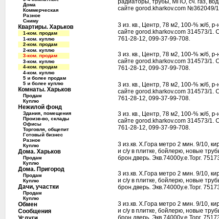
радиаторы, трубы, МПО, сч. газ, вод
Дома
сайте gorod.kharkov.com №362049/1
Коммерческая
Разное
Сниму
3 из. кв., Центр, 78 м2, 100-% ж/б, 
Квартиры. Харьков
сайте gorod.kharkov.com 314573/1. С
1-ком. продам
761-28-12, 099-37-99-708.
1-ком. куплю
2-ком. продам
2-ком. куплю
3 из. кв., Центр, 78 м2, 100-% ж/б, 
3-ком. продам
сайте gorod.kharkov.com 314573/1. С
3-ком. куплю
4-ком. продам
761-28-12, 099-37-99-708.
4-ком. куплю
5 и более продам
5 и более куплю
3 из. кв., Центр, 78 м2, 100-% ж/б, 
Комнаты. Харьков
сайте gorod.kharkov.com 314573/1. С
Продам
761-28-12, 099-37-99-708.
Куплю
Нежилой фонд
Здания, помещения
3 из. кв., Центр, 78 м2, 100-% ж/б, 
Произв-во, склады
сайте gorod.kharkov.com 314573/1. С
Офисы
761-28-12, 099-37-99-708.
Торговля, общепит
Готовый бизнес
Разное
3 из.кв. Х.Гора метро 2 мин. 9/10, 
Куплю
и с/у в плитке, бойлерю, новые тру
Дома. Харьков
брон.дверь. Экв.74000у.е.Торг. 7517
Продам
Куплю
Дома. Пригород
3 из.кв. Х.Гора метро 2 мин. 9/10, 
Продам
и с/у в плитке, бойлерю, новые тру
Куплю
Дачи, участки
брон.дверь. Экв.74000у.е.Торг. 7517
Продам
Куплю
3 из.кв. Х.Гора метро 2 мин. 9/10, 
Обмен
и с/у в плитке, бойлерю, новые тру
Сообщения
брон.дверь. Экв.74000у.е.Торг. 7517
Услуги