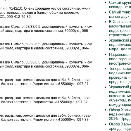
Самый круп
никогда не 
кирпич. 70/42/10. Очень хорошее жилое состояние, кухня
Самый тонки
бы, столярка, лоджия и балкон обшиты деревом,
менее двух
321; 095-412-75-89.
В Харьковск
насчитывает
магазин Сильпо, 58/38/6.5, дом кирпичный, комнаты и с/у
недостроен
й холл, квартира в жилом состоянии, 39000у.е., 066-
строительст
Украинский 
магазин Сильпо, 58/38/6.5, дом кирпичный, комнаты и с/у
недвижимос
й холл, квартира в жилом состоянии, 39000у.е., 066-
млрд. долла
Национальн
ввел ограни
магазин Сильпо, 58/38/6.5, дом кирпичный, комнаты и с/у
иностранно
й холл, квартира в жилом состоянии, 39000у.е., 066-
Теперь каж
недвижимос
проверить ч
 комн. разд., кап. ремонт делался для себя, бойлер, новая
предстояще
 балкон застеклен. Рядом источник! 55000у.е. 097-37-
Украинский 
недвижимос
похвастать
 комн. разд., кап. ремонт делался для себя, бойлер, новая
объектом, п
 балкон застеклен. Рядомисточник! 55000у.е. 097-37-
международ
Обзор Харьк
недвижимос
 комн. разд., кап. ремонт делался для себя, бойлер, новая
2014г. Прод
 балкон застеклен. Рядом источник! 55000у.е. 097-37-
Обзор Харьк
аренды нед