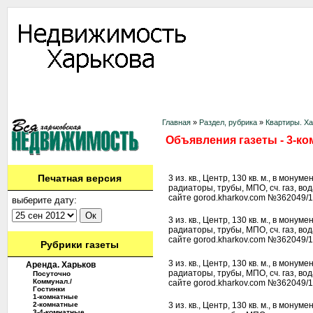
Информация
Доска объявлений
Дать объявление
Аренда
Ново
Контакты
Главная
»
Раздел, рубрика
»
Квартиры. Х
Объявления газеты - 3-ко
Печатная версия
3 из. кв., Центр, 130 кв. м., в мону
радиаторы, трубы, МПО, сч. газ, вод
сайте gorod.kharkov.com №362049/1
выберите дату:
3 из. кв., Центр, 130 кв. м., в мону
радиаторы, трубы, МПО, сч. газ, вод
сайте gorod.kharkov.com №362049/1
Рубрики газеты
3 из. кв., Центр, 130 кв. м., в мону
Аренда. Харьков
радиаторы, трубы, МПО, сч. газ, вод
Посуточно
Коммунал./
сайте gorod.kharkov.com №362049/1
Гостинки
1-комнатные
2-комнатные
3 из. кв., Центр, 130 кв. м., в мону
3-4-комнатные