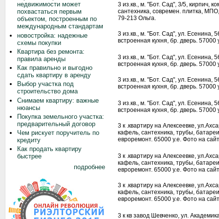
недвижимости может
3 из.кв., м. "Бот. Сад", 3/5, кирпич,
сантехника, современ. плитка, МПО,
похвастаться первым
79-213 Ольга.
объектом, построенным по
международным стандартам
3 из.кв., м. "Бот. Сад", ул. Есенина
новостройка: надежные
встроенная кухня, бр. дверь. 57000 
схемы покупки
Квартира без ремонта:
3 из.кв., м. "Бот. Сад", ул. Есенина
правила аренды
встроенная кухня, бр. дверь. 57000 
Как правильно и выгодно
сдать квартиру в аренду
3 из.кв., м. "Бот. Сад", ул. Есенина
Выбор участка под
встроенная кухня, бр. дверь. 57000 
строительство дома
Снимаем квартиру: важные
3 из.кв., м. "Бот. Сад", ул. Есенина
нюансы
встроенная кухня, бр. дверь. 57000 
Покупка земельного участка:
предварительный договор
3 к .квартиру на Алексеевке, ул.Ахс
Чем рискует поручитель по
кафель, сантехника, трубы, батареи
евроремонт. 65000 у.е. Фото на сайт
кредиту
Как продать квартиру
3 к .квартиру на Алексеевке, ул.Ахс
быстрее
кафель, сантехника, трубы, батареи
подробнее
евроремонт. 65000 у.е. Фото на сайт
3 к .квартиру на Алексеевке, ул.Ахс
кафель, сантехника, трубы, батареи
евроремонт. 65000 у.е. Фото на сайт
3 к кв завод Шевченко, ул. Академи