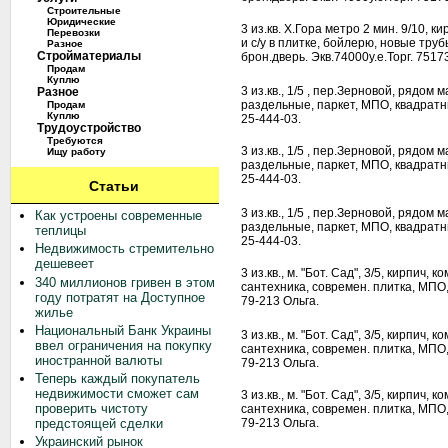
Строительные
Юридические
3 из.кв. Х.Гора метро 2 мин. 9/10, 
Перевозки
и с/у в плитке, бойлерю, новые тру
Разное
Стройматериалы
брон.дверь. Экв.74000у.е.Торг. 7517
Продам
Куплю
3 из.кв., 1/5 , пер.Зерновой, рядом 
Разное
раздельные, паркет, МПО, квадратны
Продам
Куплю
25-444-03.
Трудоустройство
Требуются
3 из.кв., 1/5 , пер.Зерновой, рядом 
Ищу работу
раздельные, паркет, МПО, квадратны
25-444-03.
Статьи
3 из.кв., 1/5 , пер.Зерновой, рядом 
Как устроены современные
раздельные, паркет, МПО, квадратны
теплицы
25-444-03.
Недвижимость стремительно
дешевеет
3 из.кв., м. "Бот. Сад", 3/5, кирпич,
340 миллионов гривен в этом
сантехника, современ. плитка, МПО,
году потратят на Доступное
79-213 Ольга.
жилье
Национальный Банк Украины
3 из.кв., м. "Бот. Сад", 3/5, кирпич,
ввел ограничения на покупку
сантехника, современ. плитка, МПО,
иностранной валюты
79-213 Ольга.
Теперь каждый покупатель
недвижимости сможет сам
3 из.кв., м. "Бот. Сад", 3/5, кирпич,
проверить чистоту
сантехника, современ. плитка, МПО,
предстоящей сделки
79-213 Ольга.
Украинский рынок