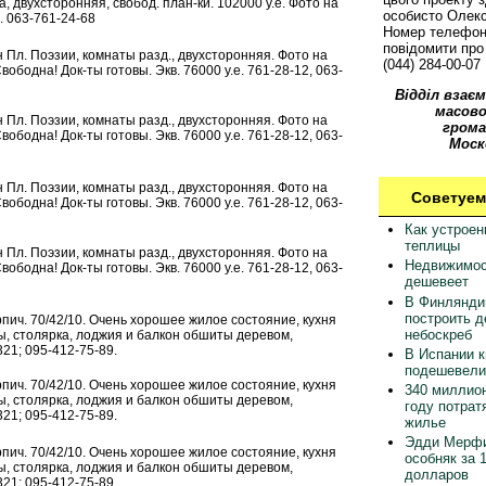
а, двухсторонняя, свобод. план-ки. 102000 у.е. Фото на
особисто Олек
. 063-761-24-68
Номер телефон
повідомити про 
р-н Пл. Поэзии, комнаты разд., двухсторонняя. Фото на
(044) 284-00-07
вободна! Док-ты готовы. Экв. 76000 у.е. 761-28-12, 063-
Відділ взаєм
масово
р-н Пл. Поэзии, комнаты разд., двухсторонняя. Фото на
грома
вободна! Док-ты готовы. Экв. 76000 у.е. 761-28-12, 063-
Моск
р-н Пл. Поэзии, комнаты разд., двухсторонняя. Фото на
Советуем
вободна! Док-ты готовы. Экв. 76000 у.е. 761-28-12, 063-
Как устрое
теплицы
р-н Пл. Поэзии, комнаты разд., двухсторонняя. Фото на
Недвижимос
вободна! Док-ты готовы. Экв. 76000 у.е. 761-28-12, 063-
дешевеет
В Финлянди
построить 
кирпич. 70/42/10. Очень хорошее жилое состояние, кухня
небоскреб
бы, столярка, лоджия и балкон обшиты деревом,
321; 095-412-75-89.
В Испании 
подешевели
кирпич. 70/42/10. Очень хорошее жилое состояние, кухня
340 миллион
бы, столярка, лоджия и балкон обшиты деревом,
году потрат
321; 095-412-75-89.
жилье
Эдди Мерфи
кирпич. 70/42/10. Очень хорошее жилое состояние, кухня
особняк за 
бы, столярка, лоджия и балкон обшиты деревом,
долларов
321; 095-412-75-89.