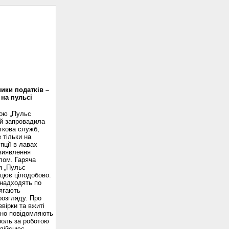
доскоп
ики податків –
 на пульсі
вою „Пульс
ій запровадила
ткова служб,
 тільки на
пції в лавах
 виявлення
лом. Гаряча
я „Пульс
ацює цілодобово.
надходять по
ягають
розгляду. Про
вірки та вжиті
сно повідомляють
роль за роботою
здійснює