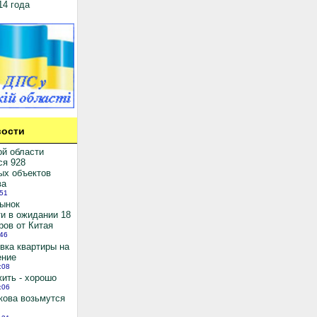
14 года
ости
ой области
ся 928
ых объектов
ва
:51
рынок
и в ожидании 18
ров от Китая
:46
вка квартиры на
ение
:08
ить - хорошо
:06
кова возьмутся