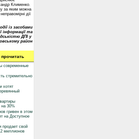
сандр Клименко.
у за яким можна
неправомірні дії
одії із засобами
ї інформації та
дськістю ДПІ у
овському район
 прочитать
ны современные
ть стремительно
и хотят
деревянный
квартиры
 на 30%
ов гривен в этом
ят на Доступное
 продает свой
12 миллионов