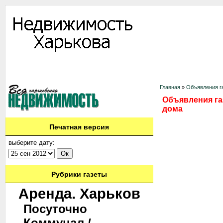
Информация
Доска объявлений
Дать объявление
Аренда
Ново
Контакты
Главная
»
Объявления га
Объявления газ
дома
Печатная версия
выберите дату:
Рубрики газеты
Аренда. Харьков
Посуточно
Коммунал./