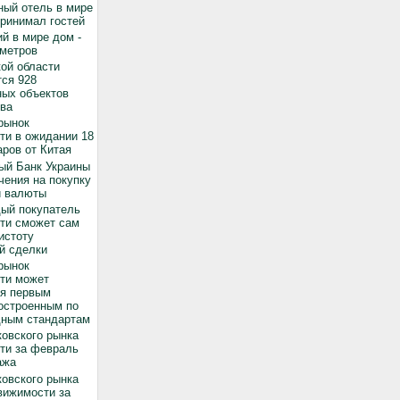
ный отель в мире
принимал гостей
й в мире дом -
 метров
ой области
ся 928
ных объектов
ва
рынок
ти в ожидании 18
ров от Китая
ый Банк Украины
чения на покупку
й валюты
дый покупатель
ти сможет сам
истоту
й сделки
рынок
ти может
ся первым
остроенным по
ным стандартам
овского рынка
ти за февраль
ажа
овского рынка
вижимости за