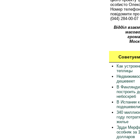
особисто Олек
Номер телефон
повідомити про 
(044) 284-00-07
Відділ взаєм
масово
грома
Моск
Советуем
Как устрое
теплицы
Недвижимос
дешевеет
В Финлянди
построить 
небоскреб
В Испании 
подешевели
340 миллион
году потрат
жилье
Эдди Мерфи
особняк за 
долларов