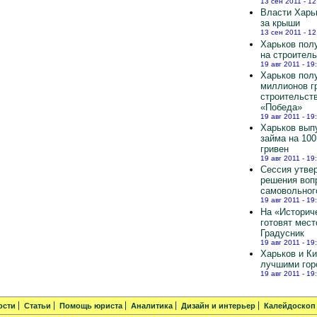
13 сен 2011 - 12
Власти Харь
за крыши
13 сен 2011 - 12
Харьков полу
на строител
19 авг 2011 - 19
Харьков пол
миллионов г
строительст
«Победа»
19 авг 2011 - 19
Харьков вып
займа на 10
гривен
19 авг 2011 - 19
Сессия утве
решения воп
самовольног
19 авг 2011 - 19
На «Историч
готовят мест
Градусник
19 авг 2011 - 19
Харьков и К
лучшими гор
19 авг 2011 - 19
ости
Статьи
Помощь юриста
Аналитика
Дизайн и интерьер
Калейдоскоп