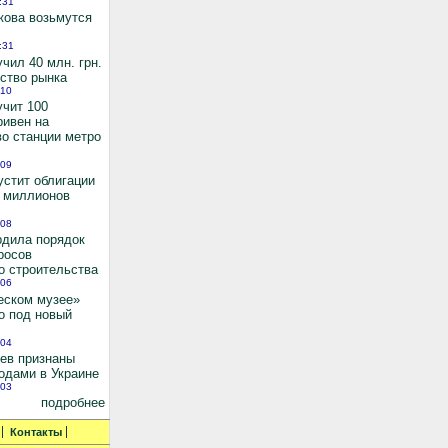
:31
кова возьмутся
:31
чил 40 млн. грн.
ьство рынка
:10
учит 100
ривен на
во станции метро
:09
устит облигации
0 миллионов
:08
рдила порядок
росов
о строительства
:06
еском музее»
о под новый
:04
иев признаны
одами в Украине
:03
подробнее
Контакты