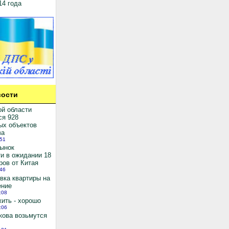
14 года
ости
ой области
ся 928
ых объектов
ва
:51
рынок
и в ожидании 18
ров от Китая
:46
вка квартиры на
ение
:08
ить - хорошо
:06
кова возьмутся