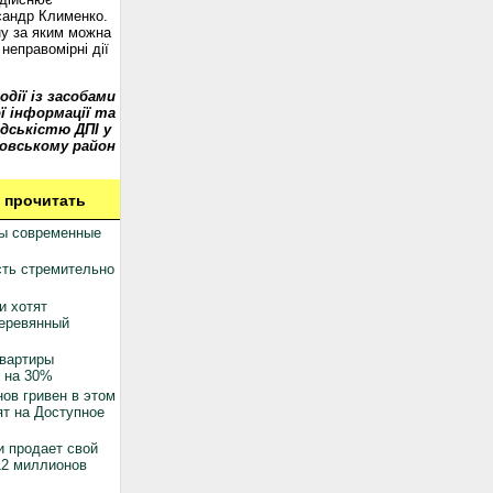
сандр Клименко.
у за яким можна
неправомірні дії
одії із засобами
ї інформації та
дськістю ДПІ у
овському район
 прочитать
ны современные
ть стремительно
и хотят
деревянный
квартиры
 на 30%
ов гривен в этом
ят на Доступное
 продает свой
12 миллионов