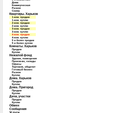
Дома
Коммерческая
Разное
Сниму
Квартиры. Харьков
1-ком. продам
1-ком. куплю
2-ком. продам
2-ком. куплю
3-ком. продам
3-ком. куплю
4-ком. продам
4-ком. куплю
5 и более продам
5 и более куплю
Комнаты. Харьков
Продам
Куплю
Нежилой фонд
Здания, помещения
Произв-во, склады
Офисы
Торговля, общепит
Готовый бизнес
Разное
Куплю
Дома. Харьков
Продам
Куплю
Дома. Пригород
Продам
Куплю
Дачи, участки
Продам
Куплю
Обмен
Сообщения
Услуги