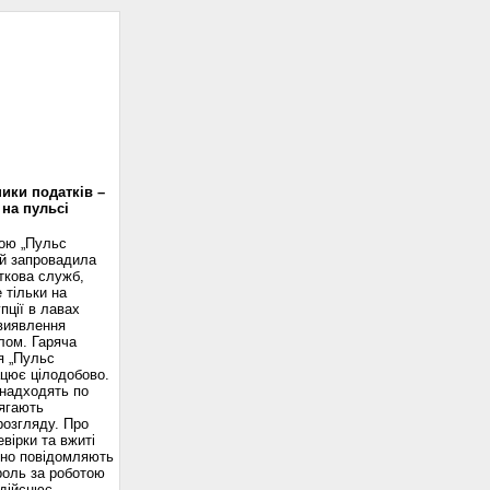
доскоп
ики податків –
 на пульсі
вою „Пульс
ій запровадила
ткова служб,
 тільки на
пції в лавах
 виявлення
лом. Гаряча
я „Пульс
ацює цілодобово.
надходять по
ягають
розгляду. Про
вірки та вжиті
сно повідомляють
роль за роботою
здійснює