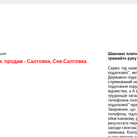
сти
Статьи
Помощь юриста
Аналитика
Дизайн и интерьер
Калей
Шановні платн
одам
тримайте руку
м. продам - Салтовка, Сев.Салтовка
Сервіс під наз
податкової”, як
Державна пода
спрямований не
подолання кору
відомства, а й
труднощів зага
телефонна ліні
податкової” пр
Звернення, що 
телефону, підл
обов’язковому 
результати пере
заходи своєча
заявника. Конт
цього проекту 