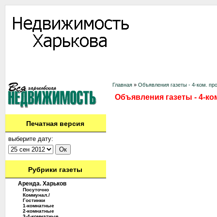
Информация
Доска объявлений
Дать объявление
Аренда
Ново
Контакты
Главная
»
Объявления газеты - 4-ком. пр
Объявления газеты - 4-ко
Печатная версия
выберите дату:
Рубрики газеты
Аренда. Харьков
Посуточно
Коммунал./
Гостинки
1-комнатные
2-комнатные
3-4-комнатные