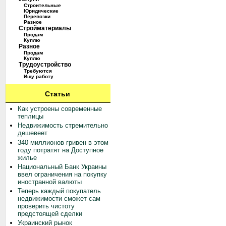
Строительные
Юридические
Перевозки
Разное
Стройматериалы
Продам
Куплю
Разное
Продам
Куплю
Трудоустройство
Требуются
Ищу работу
Статьи
Как устроены современные
теплицы
Недвижимость стремительно
дешевеет
340 миллионов гривен в этом
году потратят на Доступное
жилье
Национальный Банк Украины
ввел ограничения на покупку
иностранной валюты
Теперь каждый покупатель
недвижимости сможет сам
проверить чистоту
предстоящей сделки
Украинский рынок