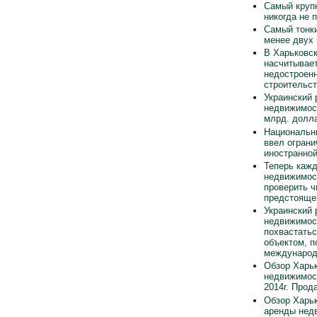
Самый круп
никогда не 
Самый тонки
менее двух
В Харьковск
насчитывает
недостроен
строительст
Украинский 
недвижимос
млрд. долла
Национальн
ввел ограни
иностранно
Теперь каж
недвижимос
проверить ч
предстояще
Украинский 
недвижимос
похвастать
объектом, п
международ
Обзор Харьк
недвижимос
2014г. Прод
Обзор Харьк
аренды нед