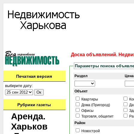
Информация
Доска объявлений
Дать объявление
Аренда
Ново
Контакты
Доска объявлений. Недви
Параметры поиска объявл
Печатная версия
Раздел
Цена,
выберите дату:
Объект
Квартиры
Ко
Рубрики газеты
Дома (Пригород)
Дач
Офисы
Зд
Аренда.
Торговля, общепит
Ра
Район
Харьков
Новострой