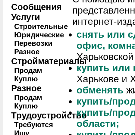
Сообщения
представленн
Услуги
интернет-изд
Строительные
снять или с
Юридические
Перевозки
офис, комн
Разное
Харьковской
Стройматериалы
купить или
Продам
Харькове и 
Куплю
Разное
обменять
жи
Продам
купить/прод
Куплю
купить/про
Трудоустройство
области;
Требуются
Ищу
купить/про