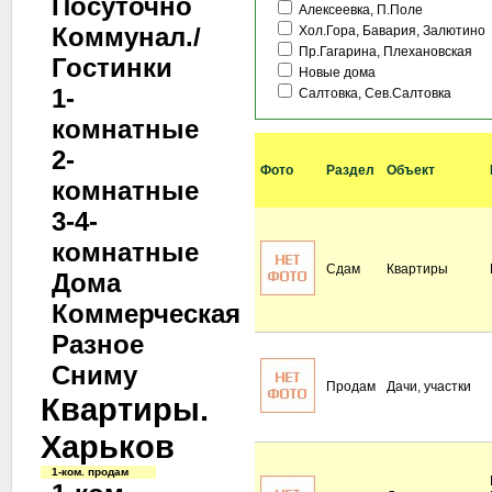
Посуточно
Алексеевка, П.Поле
Коммунал./
Хол.Гора, Бавария, Залютино
Пр.Гагарина, Плехановская
Гостинки
Новые дома
1-
Салтовка, Сев.Салтовка
комнатные
2-
Фото
Раздел
Объект
комнатные
3-4-
комнатные
Сдам
Квартиры
Дома
Коммерческая
Разное
Сниму
Продам
Дачи, участки
Квартиры.
Харьков
1-ком. продам