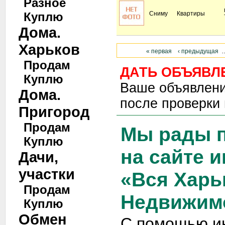
Разное
Куплю
Сниму
Квартиры
Дома.
Харьков
« первая
‹ предыдущая
Продам
ДАТЬ ОБЪЯВЛ
Куплю
Ваше объявлени
Дома.
после проверки
Пригород
Продам
Мы рады п
Куплю
на сайте и
Дачи,
участки
«Вся Харь
Продам
Недвижим
Куплю
Обмен
С помощью и