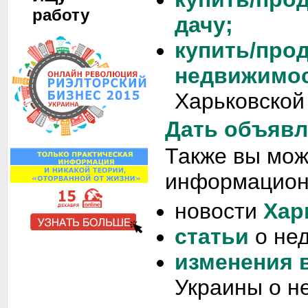
работу
дачу;
купить/про
недвижимо
Харьковской
Дать объявл
Также вы мож
информацион
новости
Хар
статьи
о не
изменения 
Украины о н