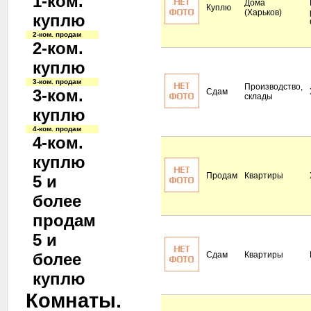
1-ком.
Дома
Куплю
(Харьков)
куплю
2-ком. продам
2-ком.
куплю
3-ком. продам
Производство,
3-ком.
Сдам
склады
куплю
4-ком. продам
4-ком.
куплю
Продам
Квартиры
5 и
более
продам
5 и
более
Сдам
Квартиры
куплю
Комнаты.