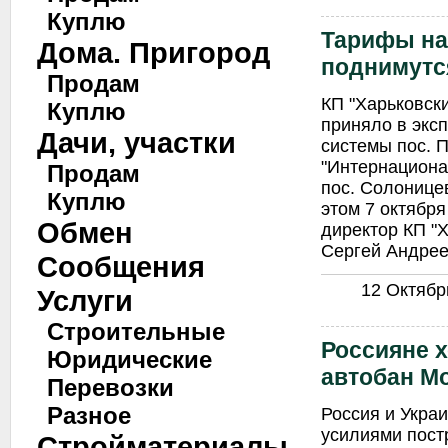
Куплю
Тарифы на 
Дома. Пригород
поднимутс
Продам
КП "Харьковск
Куплю
приняло в экс
Дачи, участки
системы пос. 
"Интернационал
Продам
пос. Солоницев
Куплю
этом 7 октябр
Обмен
директор КП "
Сергей Андрее
Сообщения
12 Октябрь
Услуги
Строительные
Россияне х
Юридические
автобан М
Перевозки
Разное
Россия и Укра
усилиями пост
Стройматериалы