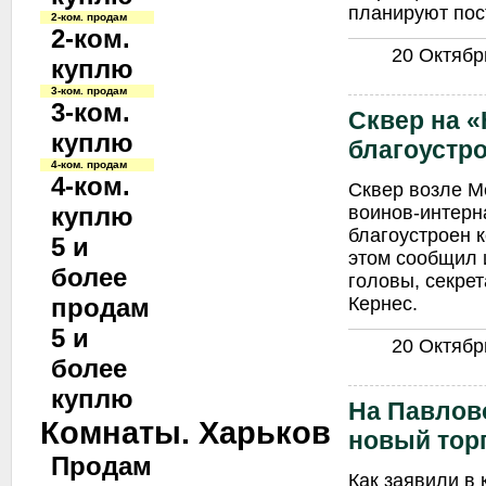
планируют пост
2-ком. продам
2-ком.
20 Октябрь
куплю
3-ком. продам
3-ком.
Сквер на 
куплю
благоустр
4-ком. продам
4-ком.
Сквер возле М
воинов-интерн
куплю
благоустроен к
5 и
этом сообщил и
более
головы, секре
Кернес.
продам
5 и
20 Октябрь
более
куплю
На Павлов
Комнаты. Харьков
новый тор
Продам
Как заявили в