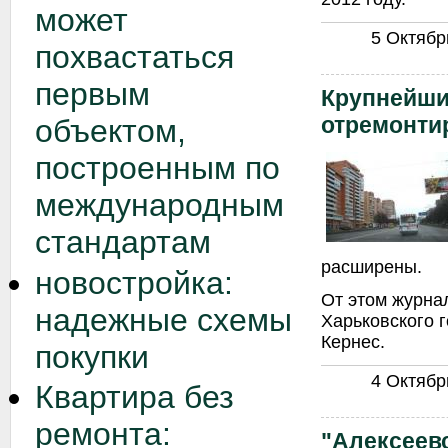
может
5 Октябрь
похвастаться
первым
Крупнейши
отремонти
объектом,
построенным по
международным
стандартам
расширены.
новостройка:
От этом журнал
надежные схемы
Харьковского 
Кернес.
покупки
4 Октябрь
Квартира без
ремонта:
"Алексеевс