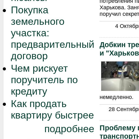
потребления п
Покупка
Харькова. Зан
поручил секрет
земельного
4 Октябрь
участка:
предварительный
Добкин тр
и "Харько
договор
Чем рискует
поручитель по
кредиту
немедленно.
Как продать
28 Сентябрь
квартиру быстрее
подробнее
Проблему 
транспорт