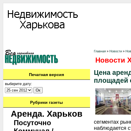
Информация
Доска объявлений
Дать объявление
Аренда
Ново
Контакты
Главная
»
Новости
»
Нов
Новости 
Цена арен
Печатная версия
площадей 
выберите дату:
Рубрики газеты
Аренда. Харьков
Посуточно
сегментах рын
наблюдается с
Коммунал./