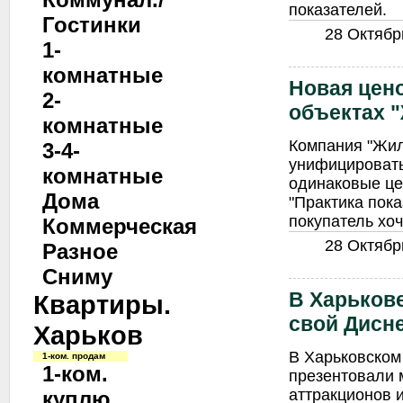
показателей.
Гостинки
28 Октябрь
1-
комнатные
Новая цено
2-
объектах 
комнатные
Компания "Жил
3-4-
унифицировать
комнатные
одинаковые це
Дома
"Практика пок
покупатель хо
Коммерческая
28 Октябрь
Разное
Сниму
В Харьков
Квартиры.
свой Дисн
Харьков
В Харьковском
1-ком. продам
1-ком.
презентовали 
аттракционов 
куплю