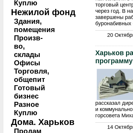
Куплю
торговый центр
Нежилой фонд
через год. В н
завершены раб
Здания,
буронабивных 
помещения
20 Октябрь
Произв-
во,
Харьков р
склады
программу
Офисы
Торговля,
общепит
Готовый
бизнес
рассказал дир
Разное
и коммунально
Куплю
горсовета Мих
Дома. Харьков
14 Октябрь
Продам