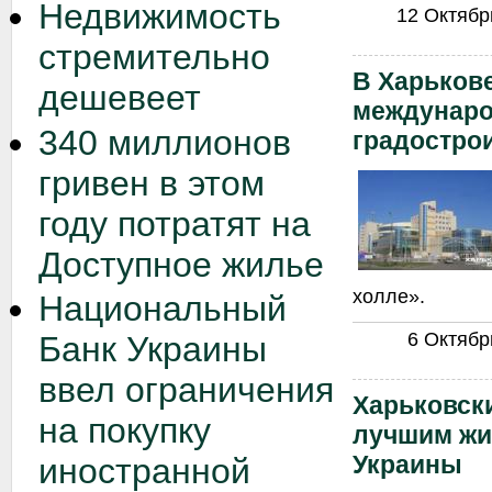
Недвижимость
12 Октябрь
стремительно
В Харькове
дешевеет
междунар
340 миллионов
градостро
гривен в этом
году потратят на
Доступное жилье
холле».
Национальный
6 Октябрь
Банк Украины
ввел ограничения
Харьковски
на покупку
лучшим ж
Украины
иностранной