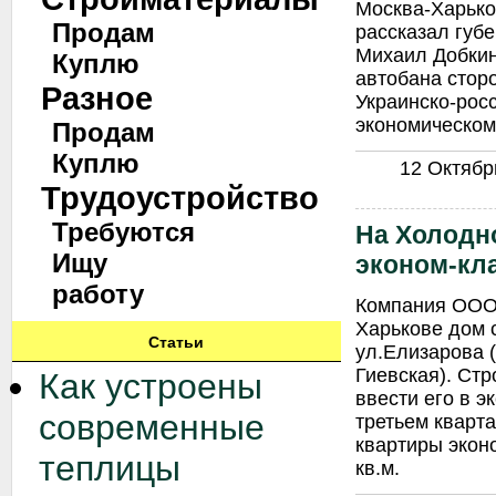
Москва-Харько
Продам
рассказал губ
Михаил Добкин
Куплю
автобана стор
Разное
Украинско-рос
экономическом
Продам
Куплю
12 Октябрь
Трудоустройство
Требуются
На Холодн
Ищу
эконом-кл
работу
Компания ООО 
Харькове дом 
Статьи
ул.Елизарова (
Гиевская). Стр
Как устроены
ввести его в э
современные
третьем кварта
квартиры экон
теплицы
кв.м.