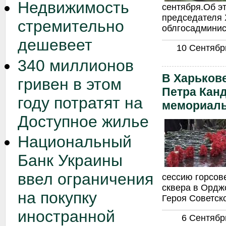
Недвижимость
сентября.Об э
председателя 
стремительно
облгосадминис
дешевеет
10 Сентябрь
340 миллионов
В Харькове
гривен в этом
Петра Кан
году потратят на
мемориаль
Доступное жилье
Национальный
Банк Украины
ввел ограничения
сессию горсов
сквера в Ордж
на покупку
Героя Советск
иностранной
6 Сентябрь