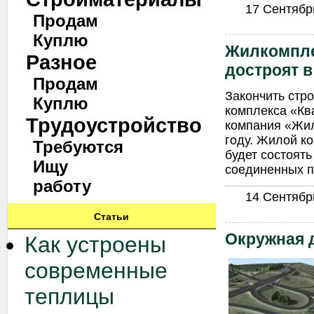
17 Сентябрь
Продам
Куплю
Жилкомпле
Разное
достроят в
Продам
Закончить стр
Куплю
комплекса «Ква
Трудоустройство
компания «Жил
году. Жилой к
Требуются
будет состоять
Ищу
соединенных п
работу
14 Сентябрь
Статьи
Окружная 
Как устроены
современные
теплицы