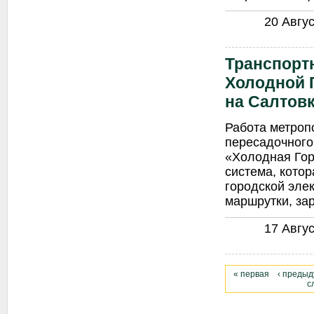
20 Авгус
Транспорт
Холодной Г
на Салтовк
Работа метроп
пересадочного
«Холодная Гор
система, котор
городской элек
маршрутки, зар
17 Авгус
« первая
‹ преды
с