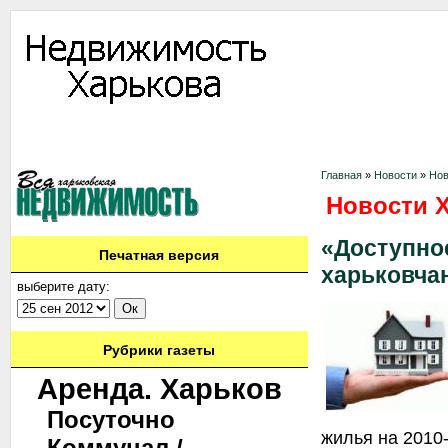
Информация
Доска объявлений
Дать объявление
Аренда
Ново
Контакты
Главная
»
Новости
»
Нов
Новости 
«Доступно
Печатная версия
харьковча
выберите дату:
Рубрики газеты
Аренда. Харьков
Посуточно
жилья на 2010-
Коммунал./