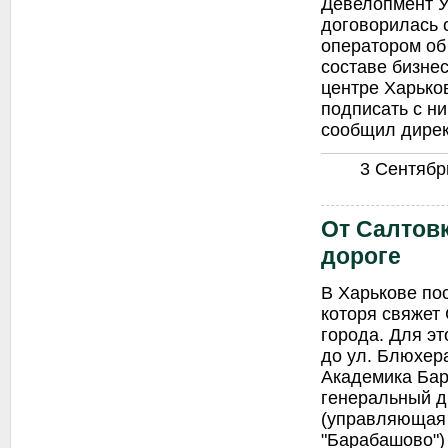
Девелопмент У
договорилась 
оператором об
составе бизнес
центре Харьков
подписать с н
сообщил дирек
3 Сентябрь
От Салтовк
дороге
В Харькове по
которя свяжет
города. Для эт
до ул. Блюхера
Академика Бар
генеральный д
(управляющая 
"Барабашово")