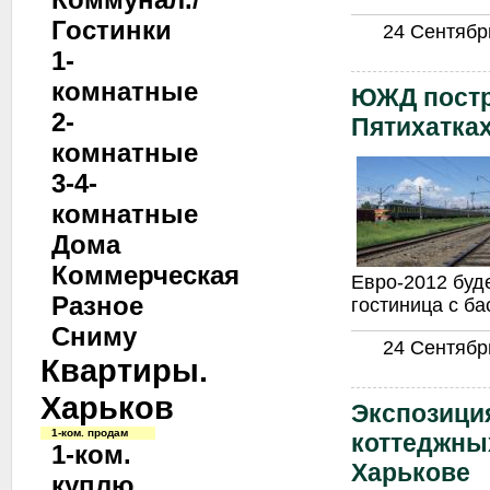
Гостинки
24 Сентябрь
1-
комнатные
ЮЖД постр
2-
Пятихатка
комнатные
3-4-
комнатные
Дома
Коммерческая
Евро-2012 буд
Разное
гостиница с ба
Сниму
24 Сентябрь
Квартиры.
Харьков
Экспозици
1-ком. продам
коттеджны
1-ком.
Харькове
куплю