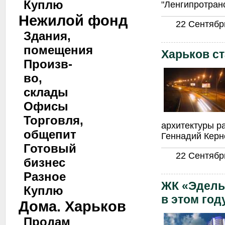
Куплю
"Ленгипротранс
Нежилой фонд
22 Сентябрь
Здания,
помещения
Харьков ст
Произв-
во,
склады
Офисы
Торговля,
архитектуры ра
общепит
Геннадий Керн
Готовый
22 Сентябрь
бизнес
Разное
ЖК «Эдель
Куплю
в этом год
Дома. Харьков
Продам