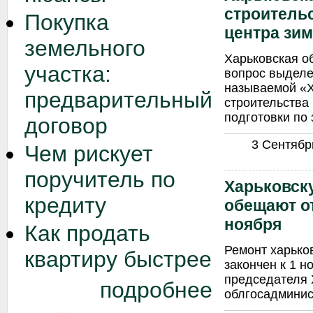
строитель
Покупка
центра зим
земельного
Харьковская о
участка:
вопрос выделен
называемой «
предварительный
строительства
подготовки по
договор
3 Сентябрь
Чем рискует
поручитель по
Харьковск
кредиту
обещают о
ноября
Как продать
Ремонт харько
квартиру быстрее
закончен к 1 н
председателя 
подробнее
облгосадмини