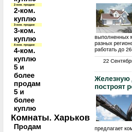
2-ком. продам
2-ком.
куплю
3-ком. продам
3-ком.
выполненных 
куплю
разных регион
4-ком. продам
4-ком.
работать до 26
куплю
22 Сентябрь
5 и
более
Железную 
продам
построят 
5 и
более
куплю
Комнаты. Харьков
Продам
предлагает ко