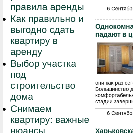
правила аренды
6 Сентябрь
Как правильно и
Однокомна
выгодно сдать
падают в ц
квартиру в
аренду
Выбор участка
под
они как раз се
строительство
Большинство д
дома
комфортабельн
стадии заверш
Снимаем
6 Сентябрь
квартиру: важные
нюансы
Харьковск