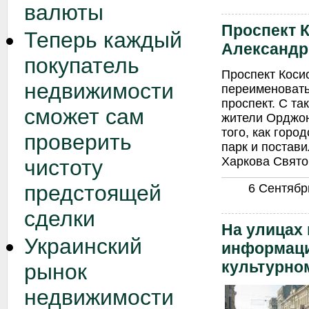
валюты
Проспект К
Теперь каждый
Александр
покупатель
Проспект Коси
недвижимости
переименовать
проспект. С т
сможет сам
жители Орджон
того, как горо
проверить
парк и постав
Харкова Свято
чистоту
предстоящей
6 Сентябрь
сделки
На улицах 
Украинский
информаци
культурно
рынок
недвижимости