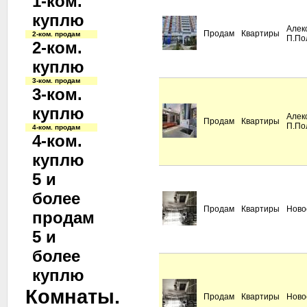
1-ком.
куплю
Алек
Продам
Квартиры
2-ком. продам
П.По
2-ком.
куплю
3-ком. продам
3-ком.
куплю
Алек
Продам
Квартиры
П.По
4-ком. продам
4-ком.
куплю
5 и
более
Продам
Квартиры
Ново
продам
5 и
более
куплю
Комнаты.
Продам
Квартиры
Ново