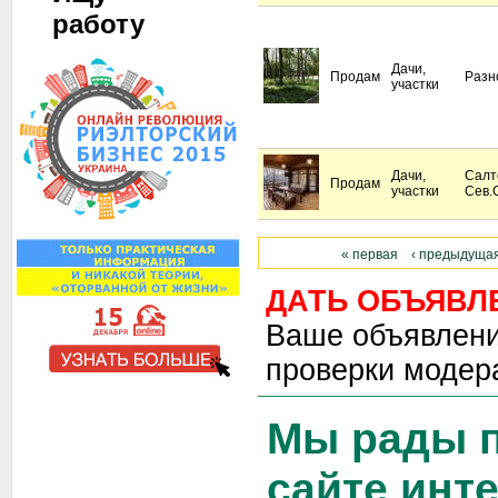
работу
Дачи,
Продам
Разн
участки
Дачи,
Салт
Продам
участки
Сев.
« первая
‹ предыдуща
ДАТЬ ОБЪЯВЛ
Ваше объявлени
проверки модер
Мы рады п
сайте инт