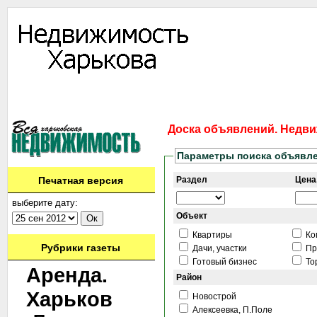
Информация
Доска объявлений
Дать объявление
Аренда
Ново
Контакты
Доска объявлений. Недви
Параметры поиска объявл
Печатная версия
Раздел
Цена,
выберите дату:
Объект
Квартиры
Ко
Рубрики газеты
Дачи, участки
Пр
Готовый бизнес
То
Аренда.
Район
Харьков
Новострой
Алексеевка, П.Поле