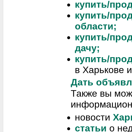
купить/прод
купить/про
области;
купить/про
дачу;
купить/про
в Харькове и
Дать объявл
Также вы мож
информацион
новости
Хар
статьи
о не