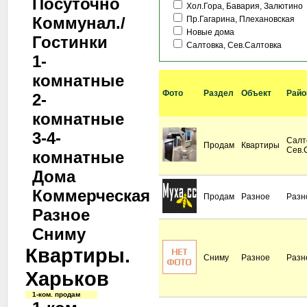
Посуточно
Хол.Гора, Бавария, Залютино
Коммунал./
Пр.Гагарина, Плехановская
Новые дома
Гостинки
Салтовка, Сев.Салтовка
1-
комнатные
Фото
Раздел
Объект
Райо
2-
комнатные
3-4-
Салт
Продам
Квартиры
Сев.
комнатные
Дома
Коммерческая
Продам
Разное
Разн
Разное
Сниму
Квартиры.
Сниму
Разное
Разн
Харьков
1-ком. продам