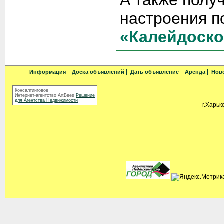
А также полу
настроения п
«Калейдоско
Информация
Доска объявлений
Дать объявление
Аренда
Нов
Консалтинговое
Интернет-агентство ArtBees
Решение
для Агентства Недвижимости
г.Харьк