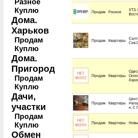
Разное
Куплю
ХТЗ, 
Продам
Разное
Вост
Дома.
Харьков
Продам
Салт
Продам
Квартиры
Сев.
Куплю
Дома.
Пригород
Одес
Продам
Квартиры
Осно
Продам
Аэро
Куплю
Дачи,
Цент
Продам
Квартиры
Наго
участки
н, С.
Продам
Куплю
Продам
Квартиры
Новы
Обмен