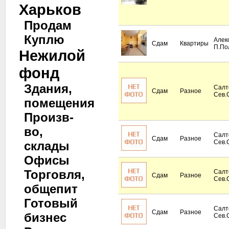
Харьков
Продам
Куплю
Алек
Сдам
Квартиры
П.По
Нежилой
фонд
Здания,
Салт
Сдам
Разное
Сев.
помещения
Произв-
во,
Салт
Сдам
Разное
Сев.
склады
Офисы
Торговля,
Салт
Сдам
Разное
Сев.
общепит
Готовый
Салт
Сдам
Разное
бизнес
Сев.