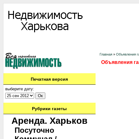
Информация
Доска объявлений
Дать объявление
Аренда
Ново
Контакты
Главная
»
Объявления га
Объявления га
Печатная версия
выберите дату:
Рубрики газеты
Аренда. Харьков
Посуточно
Коммунал./