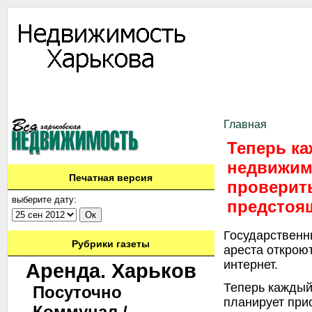
Информация
Доска объявлений
Дать объявление
Аренда
Ново
Контакты
Главная
Теперь к
недвижим
Печатная версия
проверит
выберите дату:
предстоя
Государственн
Рубрики газеты
ареста открою
интернет.
Аренда. Харьков
Теперь каждый
Посуточно
планирует при
Коммунал./