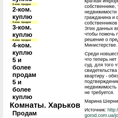
краткая инфор
2-ком. продам
собственнике, 
2-ком.
недвижимости 
куплю
гражданина и 
собственников
3-ком. продам
3-ком.
Этих данных в
куплю
чтобы помочь 
решение о пре
4-ком. продам
4-ком.
Министерстве.
куплю
Среди новшест
5 и
что теперь не
суд, для того 
более
свидетельства
продам
квартиру - обя
5 и
подтверждение
недвижимость 
более
не требуется.
куплю
Марина Шерни
Комнаты. Харьков
Источник:
http:
Продам
gorod.com.ua/jou