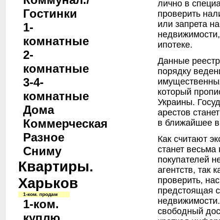
лично в специ
Гостинки
проверить нал
или запрета н
1-
недвижимости,
комнатные
ипотеке.
2-
Данные реестр
комнатные
порядку веден
3-4-
имущественных
который пропи
комнатные
Украины. Госу
Дома
арестов станет
Коммерческая
в ближайшее в
Разное
Как считают э
станет весьма
Сниму
покупателей н
Квартиры.
агентств, так 
Харьков
проверить, на
предстоящая с
1-ком. продам
недвижимости. 
1-ком.
свободный дос
куплю