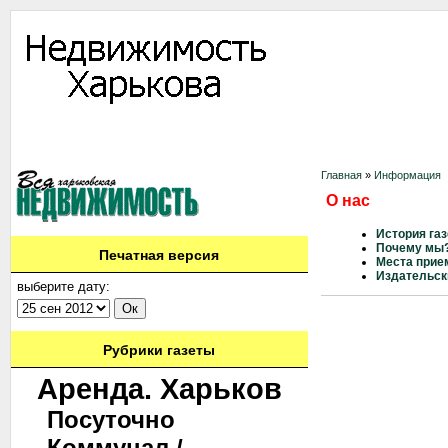
Информация
Доска объявлений
Дать объявление
Аренда
Ново
Контакты
Главная
»
Информация
О нас
История га
Почему мы
Печатная версия
Места прие
Издательск
выберите дату:
Рубрики газеты
Аренда. Харьков
Посуточно
Коммунал./