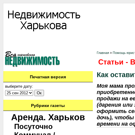
Информация
Доска объявлений
Дать объявление
Аренда
Ново
Контакты
Главная
»
Помощь юрис
Статьи - 
Как остави
Печатная версия
Моя мама про
выберите дату:
приобретенно
продажи на е
(дарения или
Рубрики газеты
оформить сей
Аренда. Харьков
дочь), чтоб
времени на 
Посуточно
Коммунал./