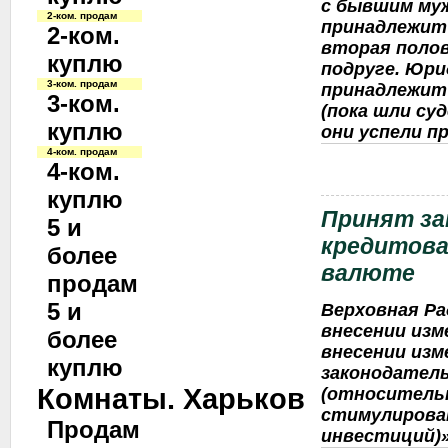
с бывшим муж
2-ком. продам
принадлежит 
2-ком.
вторая полов
куплю
подруге. Юри
3-ком. продам
принадлежит 
3-ком.
(пока шли су
куплю
они успели пр
4-ком. продам
4-ком.
куплю
Принят за
5 и
кредитова
более
валюте
продам
5 и
Верховная Ра
внесении изм
более
внесении изм
куплю
законодател
Комнаты. Харьков
(относитель
стимулирова
Продам
инвестиций)