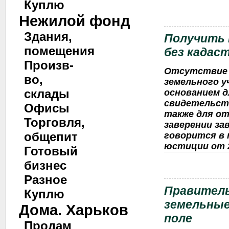
Куплю
Нежилой фонд
Здания,
Получить 
помещения
без кадас
Произв-
Отсутствие 
во,
земельного у
склады
основанием д
свидетельств
Офисы
также для от
Торговля,
заверении за
общепит
говорится в
юстиции от 25
Готовый
бизнес
Разное
Правитель
Куплю
земельные
Дома. Харьков
поле
Продам