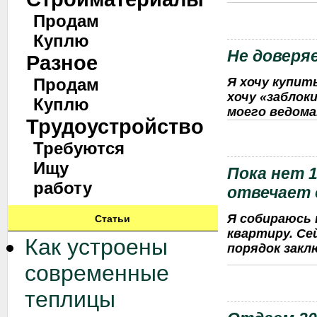
Продам
Куплю
Не доверяе
Разное
Я хочу купит
Продам
хочу «заблок
Куплю
моего ведома
Трудоустройство
Требуются
Ищу
Пока нет 1
работу
отвечает 
Я собираюсь 
Статьи
квартиру. Сей
Как устроены
порядок закл
современные
теплицы