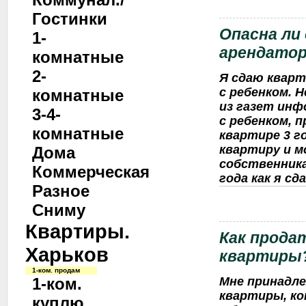
Гостинки
Опасна ли 
1-
арендато
комнатные
2-
Я сдаю кварт
с ребенком. 
комнатные
из газет инф
3-4-
с ребенком, 
комнатные
квартире 3 г
квартиру и 
Дома
собственника
Коммерческая
года как я сд
Разное
Сниму
Квартиры.
Как прода
Харьков
квартиры
1-ком. продам
1-ком.
Мне принадле
квартиры, к
куплю