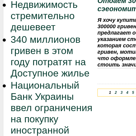
Отдаем 30
Недвижимость
сэеономит
стремительно
Я хочу купи
дешевеет
300000 гриве
предлагает 
340 миллионов
указанием ст
которая сост
гривен в этом
гривен, моти
что оформлен
году потратят на
стоить знач
Доступное жилье
Национальный
1
2
3
4
5
Банк Украины
ввел ограничения
на покупку
иностранной