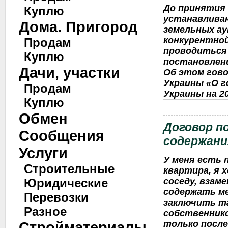
До принятия 
Куплю
устанавлива
Дома. Пригород
земельных ау
конкурентной
Продам
проводиться
Куплю
постановлен
Дачи, участки
Об этом гово
Украины «О 
Продам
Украины на 20
Куплю
Обмен
Договор п
Сообщения
содержани
Услуги
У меня есть 
Строительные
квартира, я 
соседу, взам
Юридические
содержать ме
Перевозки
заключить т
Разное
собственник
только после
Стройматериалы