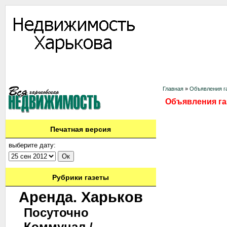
Информация
Доска объявлений
Дать объявление
Аренда
Ново
Контакты
Главная
»
Объявления г
Объявления га
Печатная версия
выберите дату:
Рубрики газеты
Аренда. Харьков
Посуточно
Коммунал./