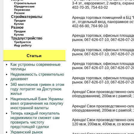
3-4 эт., евроремонт, 2 лифта, охрана,
Строительные
Юридические
402-70-35, 754-63-02
Перевозки
Разное
Стройматериалы
Аренда торговых помещений в БЦ "Par
Продам
эт., отдельный вход, панорамное ос
Куплю
402-66-90, 764-90-10
Разное
Продам
Куплю
Аренда торговых, офисных площаде
Трудоустройство
рынок. 067-626-07-10, 067-626-07-2
Требуются
Ищу работу
Аренда торговых, офисных площаде
рынок. 067-626-07-10, 067-626-07-2
Статьи
Аренда торговых, офисных площаде
Как устроены современные
рынок. 067-626-07-10, 067-626-07-2
теплицы
Недвижимость стремительно
Аренда торговых, офисных площаде
дешевеет
рынок. 067-626-07-10, 067-626-07-2
340 миллионов гривен в этом
году потратят на Доступное
Аренда! Свои производственно-скла
жилье
оборудованием), 200кв.м с рампой; 1
Национальный Банк Украины
ввел ограничения на покупку
Аренда! Свои производственно-скла
иностранной валюты
оборудованием), 200кв.м с рампой; 1
Теперь каждый покупатель
недвижимости сможет сам
Аренда! Свои производственно-склад
проверить чистоту
120 кв.м, 200кв.м, 400кв.м, со всем
предстоящей сделки
Украинский рынок