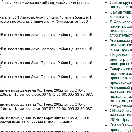
Самый круп
 5 мин. от м. "Ботанический сад, склад - 27 кв.м. 050-
никогда не 
Самый тонки
менее двух
allel`50"! Иванова, блоки 17 кв.м, 43 кв.м и больше, 1
текление, охрана, 2 минуты от м. "Университет". 050-
В Харьковск
насчитывает
недостроен
строительст
й в новом здании Дома Торговли. Район Центральный
0
Украинский 
недвижимос
й в новом здании Дома Торговли. Район Центральный
млрд. долла
0
Национальн
ввел ограни
й в новом здании Дома Торговли. Район Центральный
иностранно
0
Теперь каж
недвижимос
й в новом здании Дома Торговли. Район Центральный
проверить ч
0
предстояще
Украинский 
дские помещения на Хол.Горе: 200кв.м под СТО (с
недвижимос
10кв.м - 1этаж, есть все. 067-572-09-68, 095-33-89-087.
похвастать
объектом, п
дские помещения на Хол.Горе: 200кв.м под СТО (с
международ
10кв.м - 1этаж, есть все. 067-572-09-68, 095-33-89-087.
Обзор Харьк
недвижимос
ские помещения на Хол.Горе: 30кв.м, 50кв.м, 80кв.м,
2014г. Прод
 необходимым. 067-572-09-68, 095-33-89-087.
Обзор Харьк
аренды нед