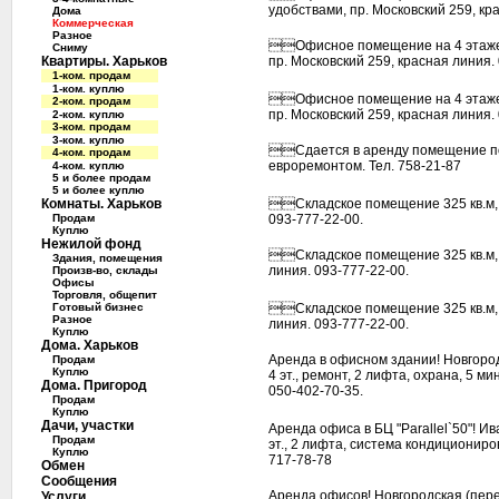
удобствами, пр. Московский 259, кр
Дома
Коммерческая
Разное
Офисное помещение на 4 этаже, 
Сниму
Квартиры. Харьков
пр. Московский 259, красная линия.
1-ком. продам
1-ком. куплю
Офисное помещение на 4 этаже, 
2-ком. продам
пр. Московский 259, красная линия.
2-ком. куплю
3-ком. продам
3-ком. куплю
Сдается в аренду помещение под
4-ком. продам
евроремонтом. Тел. 758-21-87
4-ком. куплю
5 и более продам
5 и более куплю
Комнаты. Харьков
Складское помещение 325 кв.м, л
Продам
093-777-22-00.
Куплю
Нежилой фонд
Складское помещение 325 кв.м, ц
Здания, помещения
линия. 093-777-22-00.
Произв-во, склады
Офисы
Торговля, общепит
Готовый бизнес
Складское помещение 325 кв.м, ц
Разное
линия. 093-777-22-00.
Куплю
Дома. Харьков
Аренда в офисном здании! Новгородск
Продам
Куплю
4 эт., ремонт, 2 лифта, охрана, 5 ми
Дома. Пригород
050-402-70-35.
Продам
Куплю
Дачи, участки
Аренда офиса в БЦ "Parallel`50"! Ива
Продам
эт., 2 лифта, система кондициониров
Куплю
717-78-78
Обмен
Сообщения
Аренда офисов! Новгородская (перекре
Услуги