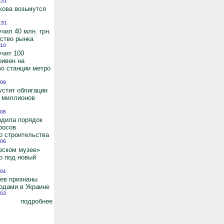
:31
кова возьмутся
:31
чил 40 млн. грн.
ьство рынка
:10
учит 100
ривен на
во станции метро
:09
устит облигации
0 миллионов
:08
рдила порядок
росов
о строительства
:06
еском музее»
о под новый
:04
иев признаны
одами в Украине
:03
подробнее