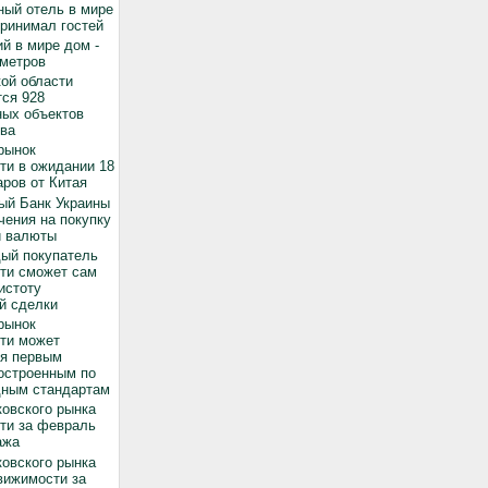
ный отель в мире
принимал гостей
й в мире дом -
 метров
ой области
ся 928
ных объектов
ва
рынок
ти в ожидании 18
ров от Китая
ый Банк Украины
чения на покупку
й валюты
дый покупатель
ти сможет сам
истоту
й сделки
рынок
ти может
ся первым
остроенным по
ным стандартам
овского рынка
ти за февраль
ажа
овского рынка
вижимости за