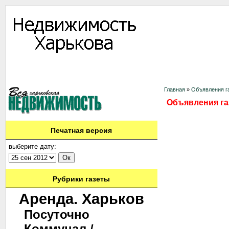
Информация
Доска объявлений
Дать объявление
Аренда
Ново
Контакты
Главная
»
Объявления га
Объявления газ
Печатная версия
выберите дату:
Рубрики газеты
Аренда. Харьков
Посуточно
Коммунал./