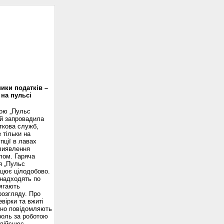
доскоп
ики податків –
 на пульсі
вою „Пульс
ій запровадила
ткова служб,
 тільки на
пції в лавах
 виявлення
лом. Гаряча
я „Пульс
ацює цілодобово.
надходять по
ягають
розгляду. Про
вірки та вжиті
сно повідомляють
роль за роботою
здійснює