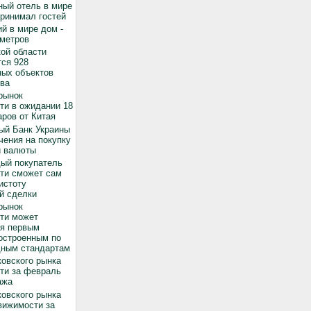
ный отель в мире
принимал гостей
й в мире дом -
 метров
ой области
ся 928
ных объектов
ва
рынок
ти в ожидании 18
ров от Китая
ый Банк Украины
чения на покупку
й валюты
дый покупатель
ти сможет сам
истоту
й сделки
рынок
ти может
ся первым
остроенным по
ным стандартам
овского рынка
ти за февраль
ажа
овского рынка
вижимости за