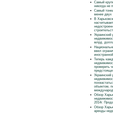
Самый круп
никогда не 
Самый тонки
менее двух
В Харьковск
насчитывает
недостроен
строительст
Украинский 
недвижимос
млрд. долла
Национальн
ввел ограни
иностранно
Теперь каж
недвижимос
проверить ч
предстояще
Украинский 
недвижимос
похвастать
объектом, п
международ
Обзор Харьк
недвижимос
2014г. Прод
Обзор Харьк
аренды нед