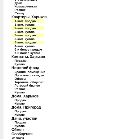
Дома
Коммерческая
Разное
Сниму
Квартиры. Харьков
1-ком. продам
1-ком. куплю
2-ком. продам
2-ком. куплю
3-ком. продам
3-ком. куплю
4-ком. продам
4-ком. куплю
5 и более продам
5 и более куплю
Комнаты. Харьков
Продам
Куплю
Нежилой фонд
Здания, помещения
Произв-во, склады
Офисы
Торговля, общепит
Готовый бизнес
Разное
Куплю
Дома. Харьков
Продам
Куплю
Дома. Пригород
Продам
Куплю
Дачи, участки
Продам
Куплю
Обмен
Сообщения
Услуги