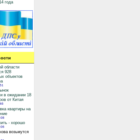
14 года
ости
ой области
ся 928
ых объектов
ва
:51
рынок
и в ожидании 18
ров от Китая
:46
вка квартиры на
ение
:08
ить - хорошо
:06
кова возьмутся