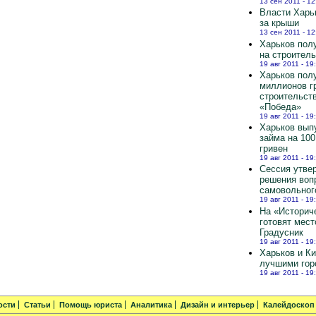
13 сен 2011 - 12
Власти Харь
за крыши
13 сен 2011 - 12
Харьков полу
на строител
19 авг 2011 - 19
Харьков пол
миллионов г
строительст
«Победа»
19 авг 2011 - 19
Харьков вып
займа на 10
гривен
19 авг 2011 - 19
Сессия утве
решения воп
самовольног
19 авг 2011 - 19
На «Историч
готовят мест
Градусник
19 авг 2011 - 19
Харьков и К
лучшими гор
19 авг 2011 - 19
ости
Статьи
Помощь юриста
Аналитика
Дизайн и интерьер
Калейдоскоп