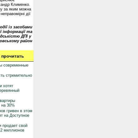
сандр Клименко.
у за яким можна
неправомірні дії
одії із засобами
ї інформації та
дськістю ДПІ у
овському район
 прочитать
ны современные
ть стремительно
и хотят
деревянный
квартиры
 на 30%
ов гривен в этом
ят на Доступное
 продает свой
12 миллионов