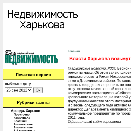
Информация
Доска объявлений
Дать объявление
Аренда
Ново
Контакты
Главная
Власти Харькова возьмут
(Харьковские новости, ЖКХ)
Весной с
ремонты крыш. Об этом заявил дире
Печатная версия
городского совета Роман Нехорошков
зиме в Дзержинском районе. По слов
выберите дату:
кровель координально решить не полу
отсутствовал качественный кровельн
коммерческих поставщиков. «Сейчас 
кровельного материала, на которой у
доулучшаем качество этого материал
Рубрики газеты
и с весны следующего года активно б
директор Департамента жилищного х
Аренда. Харьков
коммунальное предприятие по произ
Посуточно
2011 года.
Коммунал./
Гостинки
Официальный сайт горсовета
1-комнатные
2-комнатные
3-4-комнатные