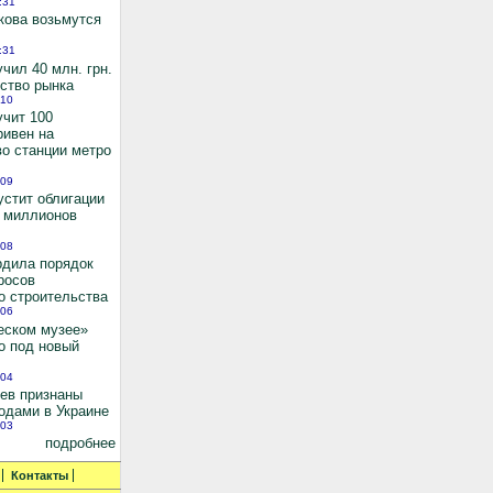
:31
кова возьмутся
:31
чил 40 млн. грн.
ьство рынка
:10
учит 100
ривен на
во станции метро
:09
устит облигации
0 миллионов
:08
рдила порядок
росов
о строительства
:06
еском музее»
о под новый
:04
иев признаны
одами в Украине
:03
подробнее
Контакты