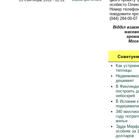
особисто Олек
Номер телефон
повідомити про 
(044) 284-00-07
Відділ взаєм
масово
грома
Моск
Советуем
Как устрое
теплицы
Недвижимос
дешевеет
В Финлянди
построить 
небоскреб
В Испании 
подешевели
340 миллион
году потрат
жилье
Эдди Мерфи
особняк за 
долларов