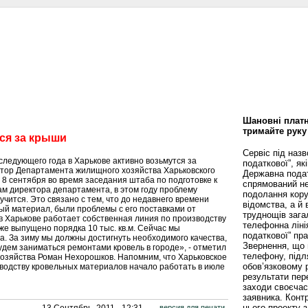
сти
Статьи
Помощь юриста
Аналитика
Дизайн и интерьер
Калей
Шановні платн
тримайте руку
ся за крыши
Сервіс під наз
ледующего года в Харькове активно возьмутся за
податкової”, як
ктор Департамента жилищного хозяйства Харьковского
Державна пода
 8 сентября во время заседания штаба по подготовке к
спрямований не
ам директора департамента, в этом году проблему
подолання кору
чится. Это связано с тем, что до недавнего времени
відомства, а й
ый материал, были проблемы с его поставками от
труднощів зага
в Харькове работает собственная линия по производству
телефонна ліні
же выпущено порядка 10 тыс. кв.м. Сейчас мы
податкової” пр
а. За зиму мы должны достигнуть необходимого качества,
Звернення, що 
удем заниматься ремонтами кровель в городе», - отметил
телефону, підл
озяйства Роман Нехорошков. Напомним, что Харьковское
обов’язковому 
водству кровельных материалов начало работать в июле
результати пере
заходи своєча
заявника. Конт
цього проекту 
13 Сентябрь, 2011 - 12:31.
версия для печати