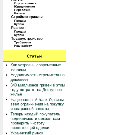
Строительные
Юридические
Перевозки
Разное
Стройматериалы
Продам
Куплю
Разное
Продам
Куплю
Трудоустройство
Требуются
Ищу работу
Статьи
Как устроены современные
теплицы
Недвижимость стремительно
дешевеет
340 миллионов гривен в этом
году потратят на Доступное
жилье
Национальный Банк Украины
ввел ограничения на покупку
иностранной валюты
Теперь каждый покупатель
недвижимости сможет сам
проверить чистоту
предстоящей сделки
Украинский рынок