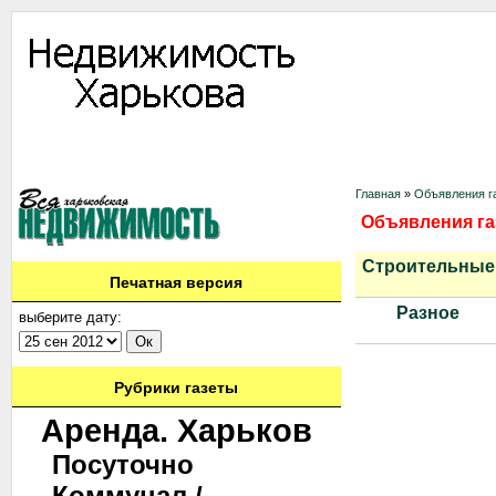
Информация
Доска объявлений
Дать объявление
Аренда
Ново
Контакты
Главная
»
Объявления га
Объявления га
Строительные
Печатная версия
Разное
выберите дату:
Рубрики газеты
Аренда. Харьков
Посуточно
Коммунал./