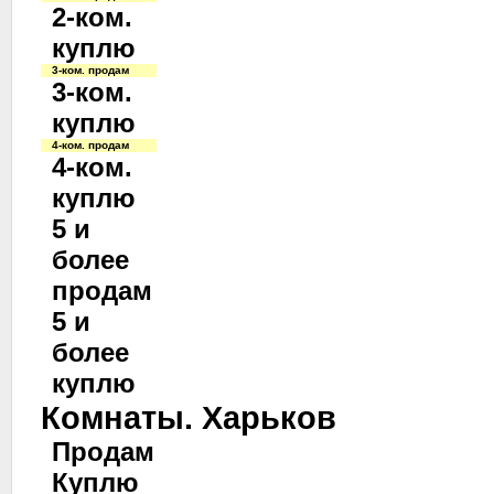
2-ком.
куплю
3-ком. продам
3-ком.
куплю
4-ком. продам
4-ком.
куплю
5 и
более
продам
5 и
более
куплю
Комнаты. Харьков
Продам
Куплю