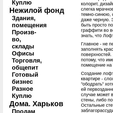
Куплю
колорит, диза
Нежилой фонд
слегка мрачно
темно-синюю, 
Здания,
даже черную. 
помещения
быть просто по
граффити во в
Произв-
знать, что Лоф
во,
Главное - не п
склады
заполнять кра
Офисы
поверхностей.
Торговля,
потому, что и
помещение на 
общепит
Создание лофт
Готовый
квартире - сло
бизнес
"ободрать" хот
Разное
ей первозданн
случае может 
Куплю
стены, либо по
Дома. Харьков
Остальные сте
заблагорассуди
Продам