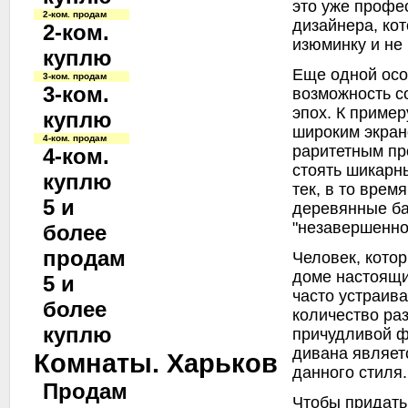
это уже профе
2-ком. продам
дизайнера, кот
2-ком.
изюминку и не
куплю
Еще одной осо
3-ком. продам
3-ком.
возможность с
эпох. К пример
куплю
широким экран
4-ком. продам
раритетным пр
4-ком.
стоять шикарн
куплю
тек, в то время
5 и
деревянные б
"незавершеннос
более
продам
Человек, кото
доме настоящи
5 и
часто устраив
более
количество ра
куплю
причудливой ф
дивана являет
Комнаты. Харьков
данного стиля.
Продам
Чтобы придать