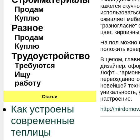
кажется скучно
Продам
использоваться
Куплю
оживляет мебе
"разногласие"
Разное
цвет, кирпичн
Продам
На пол можно 
Куплю
положить ковер
Трудоустройство
В целом, главн
Требуются
дизайнер, офо
Лофт - гармон
Ищу
первозданного
работу
новейшей техн
уникальность,
Статьи
настроение.
Как устроены
http://mirdomov
современные
теплицы