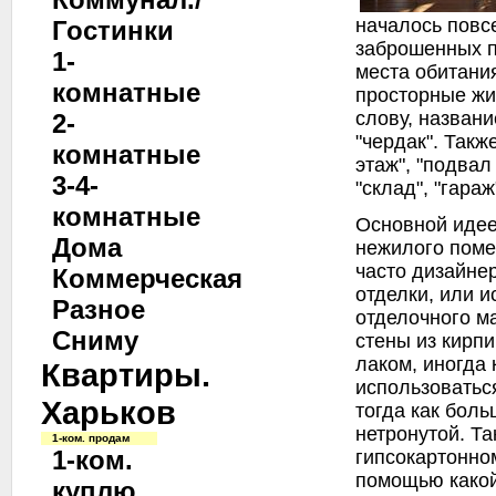
началось повс
Гостинки
заброшенных 
1-
места обитани
комнатные
просторные жи
слову, названи
2-
"чердак". Такж
комнатные
этаж", "подвал
3-4-
"склад", "гараж
комнатные
Основной идее
Дома
нежилого поме
часто дизайне
Коммерческая
отделки, или 
Разное
отделочного м
Сниму
стены из кирпи
лаком, иногда 
Квартиры.
использоваться
Харьков
тогда как бол
нетронутой. Т
1-ком. продам
1-ком.
гипсокартонном
помощью какой
куплю