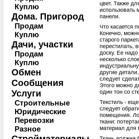
цвет. Также д
Куплю
использовать 
Дома. Пригород
панели.
Продам
Что касается п
Конечно, можн
Куплю
старого паркет
Дачи, участки
перестилать, 
доску. Ее надо
Продам
несколько слое
Куплю
индустриальну
Обмен
другие детали
следует сдела
Сообщения
Этого можно д
Услуги
один тон со ст
Строительные
Текстиль - еще
следует обрат
Юридические
помещения. Ло
Перевозки
ткани: потерт
Разное
материал для 
Стройматериалы
Ткань должна б