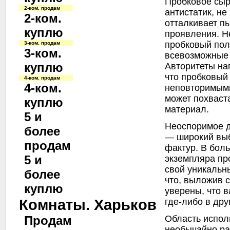
Пробковое сыр
2-ком. продам
антистатик, не
2-ком.
отталкивает п
куплю
проявления. Н
пробковый пол 
3-ком. продам
3-ком.
всевозможные 
куплю
Авторитеты на
что пробковый
4-ком. продам
4-ком.
неповторимыми
может похваст
куплю
материал.
5 и
Неоспоримое д
более
— широкий выб
продам
фактур. В бол
5 и
экземпляра пр
свой уникальн
более
что, выложив с
куплю
уверены, что 
Комнаты. Харьков
где-либо в дру
Область испол
Продам
необычайно р