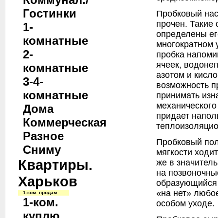
Гостинки
Пробковый нас
прочен. Такие
1-
определены ег
комнатные
многократном 
2-
пробка напоми
ячеек, водоне
комнатные
азотом и кисл
3-4-
возможность п
комнатные
принимать изн
механического
Дома
придает напол
Коммерческая
теплоизоляцио
Разное
Пробковый пол,
Сниму
мягкости ходит
Квартиры.
же в значител
на позвоночны
Харьков
образующийся 
«на нет» любо
1-ком. продам
1-ком.
особом уходе.
куплю