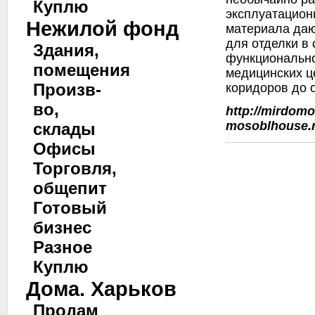
Куплю
эксплуатацион
Нежилой фонд
материала даю
для отделки в
Здания,
функционально
помещения
медицинских ц
Произв-
коридоров до 
во,
http://mirdom
mosoblhouse.
склады
Офисы
Торговля,
общепит
Готовый
бизнес
Разное
Куплю
Дома. Харьков
Продам