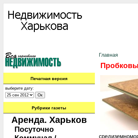
Информация
Доска объявлений
Дать объявление
Аренда
Ново
Контакты
Главная
Пробковы
Печатная версия
выберите дату:
Рубрики газеты
Аренда. Харьков
Посуточно
средиземномор
Коммунал./