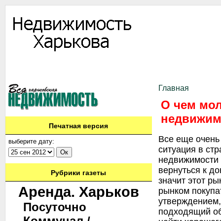
Информация
Доска объявлений
Дать объявление
Аренда
Ново
Контакты
Главная
О чем мо
недвижим
Печатная версия
Все еще очень
выберите дату:
ситуация в стр
недвижимости 
вернуться к д
Рубрики газеты
значит этот р
Аренда. Харьков
рынком покупат
утверждением,
Посуточно
подходящий об
Коммунал./