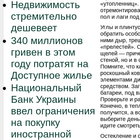
Недвижимость
«утопленниц».
отремонтирова
стремительно
пол и лаги по
дешевеет
Углы и плинтус
обратить особ
340 миллионов
ними дыр, тре
«прелестей». 
гривен в этом
щелей — приче
стеной, но и в
году потратят на
Помните, что к
Доступное жилье
роскошный ков
элементами ди
Национальный
средством. Заг
батареи, под в
Банк Украины
Проверьте и р
Конечно, в теп
ввел ограничения
получится, а в
выберите день
на покупку
идите смотреть
иностранной
Остекление и 