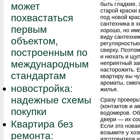
может
быть гладкие, 
старой краски
похвастаться
под новой крас
сантехника в 
первым
хорошо, но име
виду сантехник
объектом,
регулярностью
сверху. Поэтом
построенным по
и нюхать и щуп
международным
неприятный за
насторожить. Е
стандартам
квартиру вы чу
ароматы, смел
новостройка:
жилья.
надежные схемы
Сразу проверь
(контактов и а
покупки
водомеров. Об
двери — их со
Квартира без
Если это нова
возьмите у хо
ремонта:
изготовителя 