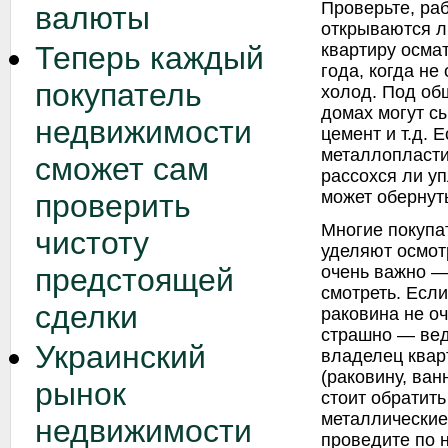
Проверьте, ра
валюты
открываются л
квартиру осма
Теперь каждый
года, когда не
покупатель
холод. Под об
домах могут сы
недвижимости
цемент и т.д. 
металлопласти
сможет сам
рассохся ли у
может обернуть
проверить
Многие покупа
чистоту
уделяют осмотр
очень важно — 
предстоящей
смотреть. Если
сделки
раковина не оч
страшно — вед
Украинский
владелец квар
(раковину, ванн
рынок
стоит обратит
металлические
недвижимости
проведите по 