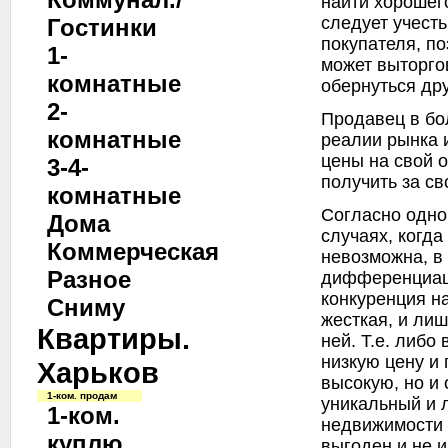
найти хорошег
следует учесть
Гостинки
покупателя, по
1-
может выторго
комнатные
обернуться др
2-
Продавец в бо
комнатные
реалии рынка 
цены на свой о
3-4-
получить за с
комнатные
Согласно одно
Дома
случаях, когда
Коммерческая
невозможна, в 
Разное
дифференциац
конкуренция н
Сниму
жесткая, и ли
Квартиры.
ней. Т.е. либо
низкую цену и
Харьков
высокую, но и 
1-ком. продам
уникальный и 
1-ком.
недвижимости 
куплю
выгоден и не и