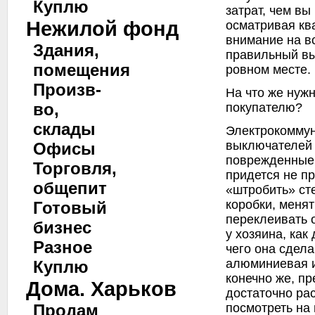
Куплю
затрат, чем вы
Нежилой фонд
осматривая кв
внимание на в
Здания,
правильный вы
помещения
ровном месте.
Произв-
На что же нуж
во,
покупателю?
склады
Электрокоммун
выключателей 
Офисы
поврежденные 
Торговля,
придется не пр
общепит
«штробить» ст
коробки, менят
Готовый
переклеивать о
бизнес
у хозяина, как
Разное
чего она сдела
алюминиевая и
Куплю
конечно же, пр
Дома. Харьков
достаточно ра
посмотреть на
Продам