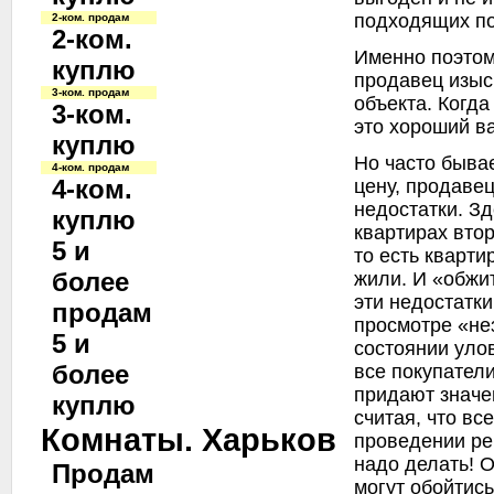
подходящих по
2-ком. продам
2-ком.
Именно поэтом
куплю
продавец изыс
3-ком. продам
объекта. Когд
3-ком.
это хороший в
куплю
Но часто бывае
4-ком. продам
4-ком.
цену, продаве
недостатки. Зд
куплю
квартирах вто
5 и
то есть кварти
более
жили. И «обжит
эти недостатки
продам
просмотре «не
5 и
состоянии улов
более
все покупатели
придают значе
куплю
считая, что вс
Комнаты. Харьков
проведении ре
надо делать! О
Продам
могут обойтис