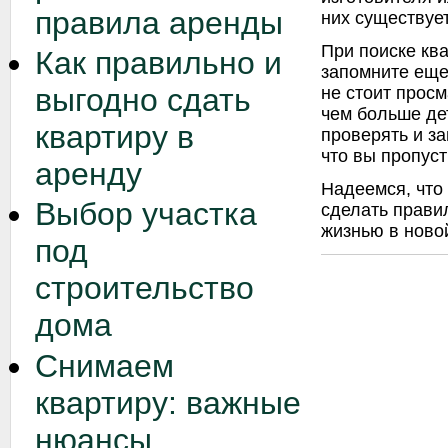
правила аренды
них существует
При поиске кв
Как правильно и
запомните еще
выгодно сдать
не стоит просм
чем больше де
квартиру в
проверять и з
что вы пропуст
аренду
Надеемся, что
Выбор участка
сделать прави
жизнью в новой
под
строительство
дома
Снимаем
квартиру: важные
нюансы