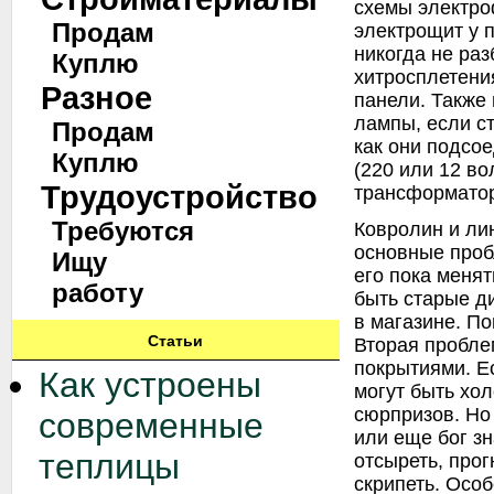
схемы электро
Продам
электрощит у 
никогда не раз
Куплю
хитросплетени
Разное
панели. Также 
лампы, если с
Продам
как они подсо
Куплю
(220 или 12 во
Трудоустройство
трансформато
Требуются
Ковролин и ли
основные проб
Ищу
его пока менят
работу
быть старые д
в магазине. По
Статьи
Вторая пробле
покрытиями. Е
Как устроены
могут быть хо
сюрпризов. Но
современные
или еще бог зн
теплицы
отсыреть, прог
скрипеть. Особ