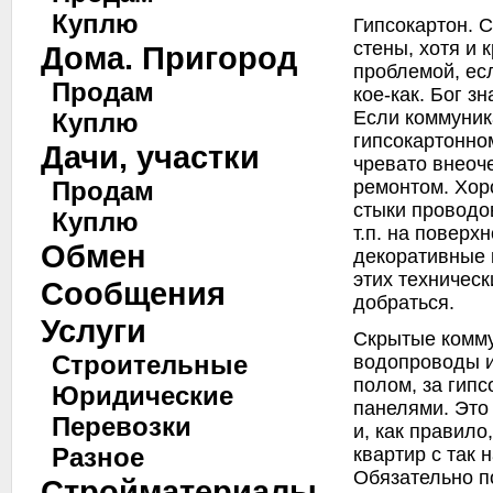
Куплю
Гипсокартон. 
стены, хотя и 
Дома. Пригород
проблемой, ес
Продам
кое-как. Бог зн
Если коммуник
Куплю
гипсокартонно
Дачи, участки
чревато внео
ремонтом. Хор
Продам
стыки проводо
Куплю
т.п. на поверх
Обмен
декоративные 
этих техничес
Сообщения
добраться.
Услуги
Скрытые комму
Строительные
водопроводы и
полом, за гип
Юридические
панелями. Это
Перевозки
и, как правило
Разное
квартир с так
Обязательно п
Стройматериалы