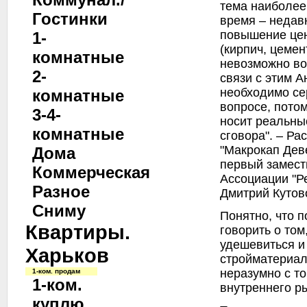
тема наиболее
Гостинки
время – недав
повышение цен
1-
(кирпич, цемен
комнатные
невозможно во
2-
связи с этим 
необходимо се
комнатные
вопросе, пото
3-4-
носит реальны
комнатные
сговора". – Р
"Макрокап Дев
Дома
первый замест
Коммерческая
Ассоциации "Р
Разное
Дмитрий Кутов
Сниму
Понятно, что 
Квартиры.
говорить о том
удешевиться и
Харьков
стройматериал
неразумно с то
1-ком. продам
1-ком.
внутреннего р
куплю