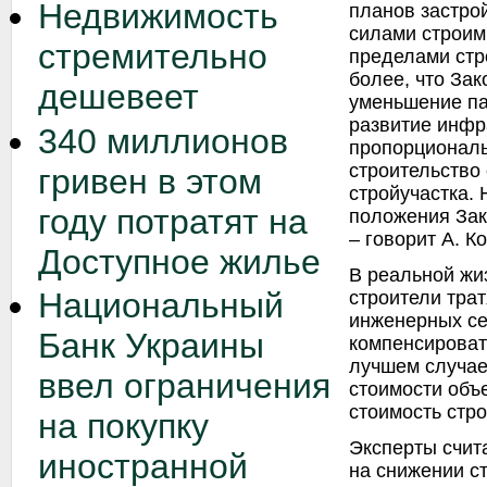
Недвижимость
планов застро
силами строим
стремительно
пределами стр
более, что За
дешевеет
уменьшение па
развитие инфр
340 миллионов
пропорциональ
строительство
гривен в этом
стройучастка. 
году потратят на
положения Зак
– говорит А. К
Доступное жилье
В реальной жи
Национальный
строители трат
инженерных се
Банк Украины
компенсироват
лучшем случае
ввел ограничения
стоимости объ
стоимость стро
на покупку
Эксперты счита
иностранной
на снижении с