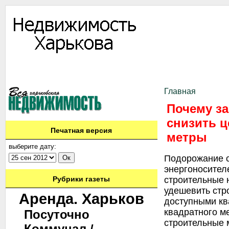
Информация
Доска объявлений
Дать объявление
Аренда
Ново
Контакты
Главная
Почему за
снизить ц
Печатная версия
метры
выберите дату:
Подорожание с
энергоносител
строительные 
Рубрики газеты
удешевить стр
Аренда. Харьков
доступными кв
квадратного м
Посуточно
строительные 
Коммунал./