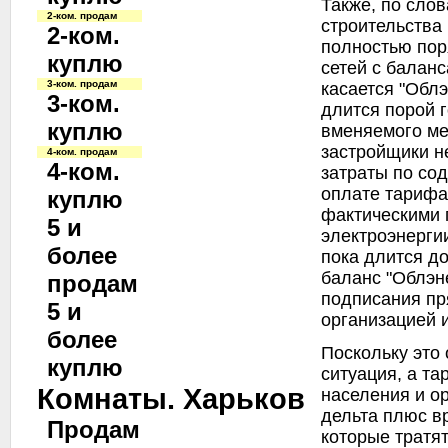
Также, по слов
2-ком. продам
строительства
2-ком.
полностью пор
куплю
сетей с баланс
3-ком. продам
касается "Облэ
3-ком.
длится порой г
куплю
вменяемого ме
застройщики н
4-ком. продам
4-ком.
затраты по со
оплате тарифа 
куплю
фактическими 
5 и
электроэнерги
более
пока длится до
баланс "Облэн
продам
подписания пр
5 и
организацией 
более
Поскольку это
куплю
ситуация, а т
Комнаты. Харьков
населения и ор
дельта плюс в
Продам
которые тратя