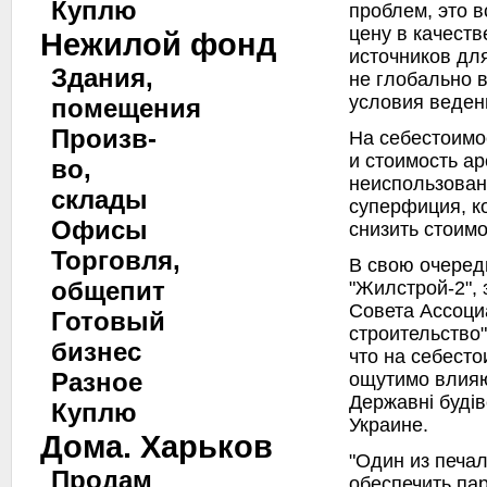
Куплю
проблем, это 
цену в качеств
Нежилой фонд
источников для
Здания,
не глобально в
условия веден
помещения
Произв-
На себестоимо
и стоимость ар
во,
неиспользован
склады
суперфиция, к
Офисы
снизить стоим
Торговля,
В свою очере
общепит
"Жилстрой-2",
Совета Ассоци
Готовый
строительство
бизнес
что на себест
Разное
ощутимо влияю
Державнi будi
Куплю
Украине.
Дома. Харьков
"Один из печа
Продам
обеспечить па