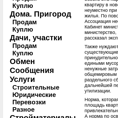
квартиру в нов
Куплю
неуместно при
Дома. Пригород
жилья. По пов
Продам
Ассоциация не
Кабинет минис
Куплю
министерство, 
Дачи, участки
рассказал эксп
Продам
Также нуждают
существующие
Куплю
принудительно
Обмен
едиными мусор
Сообщения
ненужные затр
общемировым 
Услуги
раздельного с
дальнейшей пе
Строительные
утилизации.
Юридические
Норма, котора
Перевозки
площадь кварт
Разное
привлекательн
Стройматериалы
А норма по ос