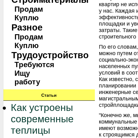
квартир не исп
Продам
у нас. Каждая 
Куплю
эффективность
площадки и ув
Разное
затраты. Таки
Продам
строительного
Куплю
По его словам
Трудоустройство
можно путем о
социально-эко
Требуются
населенных пу
Ищу
условий в соот
Как известно, 
работу
планировании 
инженерные се
Статьи
магистральным
стройплощадк
Как устроены
"Конечно же, м
современные
коммунальные 
теплицы
имеют возможн
к строящимся 