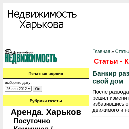
Информация
Доска объявлений
Дать объявление
Аренда
Ново
Контакты
Главная
»
Стать
Статьи - 
Банкир ра
Печатная версия
свой дом
выберите дату:
После развода
решил изменит
Рубрики газеты
избавившись о
Аренда. Харьков
движимого и н
Посуточно
Коммунал./