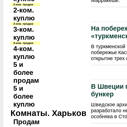
Марракеше.
2-ком. продам
2-ком.
куплю
3-ком. продам
На побере
3-ком.
«туркменс
куплю
4-ком. продам
В туркменской 
4-ком.
побережье Кас
куплю
открытие трех 
5 и
более
продам
В Швеции 
5 и
бункер
более
куплю
Шведское архит
разработало н
Комнаты. Харьков
особняка в Ст
Продам