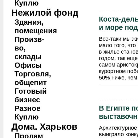
Куплю
Нежилой фонд
Коста-дель
Здания,
и море под
помещения
Произв-
Все-таки мы ж
мало того, чт
во,
в жилье стано
склады
годом, так ещ
Офисы
самом аристок
курортном побе
Торговля,
50% ниже, чем 
общепит
Готовый
бизнес
В Египте п
Разное
выставочн
Куплю
Дома. Харьков
Архитектурное 
выиграло конку
Продам