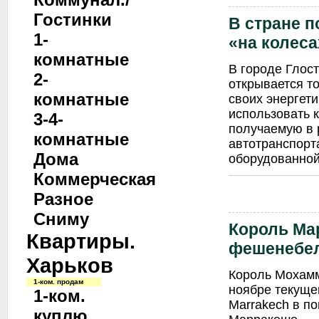
Гостинки
В стране 
1-
«на колеса
комнатные
В городе Глос
2-
открывается т
комнатные
своих энергети
использовать 
3-4-
получаемую в 
комнатные
автотранспорт
Дома
оборудованной
Коммерческая
Разное
Сниму
Король Ма
Квартиры.
фешенебел
Харьков
Король Мохамм
1-ком. продам
ноябре текущег
1-ком.
Marrakech в п
куплю