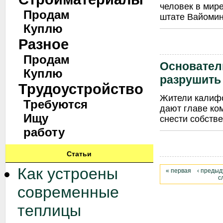
человек в мир
Продам
штате Вайоминг
Куплю
Разное
Продам
Основател
Куплю
разрушить
Трудоустройство
Жители калифо
Требуются
дают главе ко
Ищу
снести собств
работу
Статьи
Как устроены
« первая
‹ преды
с
современные
теплицы