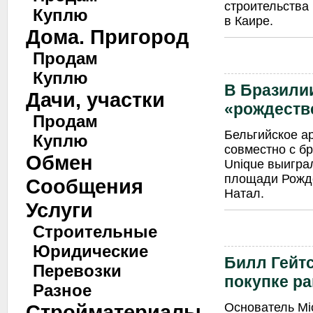
строительства 
Куплю
в Каире.
Дома. Пригород
Продам
Куплю
В Бразили
Дачи, участки
«рождеств
Продам
Бельгийское а
Куплю
совместно с б
Обмен
Unique выигра
площади Рожде
Сообщения
Натал.
Услуги
Строительные
Юридические
Билл Гейт
Перевозки
покупке р
Разное
Основатель Mic
Стройматериалы