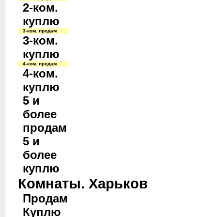
2-ком.
куплю
3-ком. продам
3-ком.
куплю
4-ком. продам
4-ком.
куплю
5 и
более
продам
5 и
более
куплю
Комнаты. Харьков
Продам
Куплю