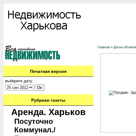
Информация
Доска объявлений
Дать объявление
Аренда
Ново
Главная
»
Доска объявл
Печатная версия
выберите дату:
Рубрики газеты
Аренда. Харьков
Посуточно
Коммунал./