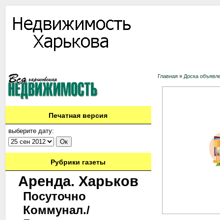
Информация
Доска объявлений
Дать объявление
Аренда
Ново
Главная
»
Доска объявл
Печатная версия
выберите дату:
Рубрики газеты
Аренда. Харьков
Посуточно
Коммунал./