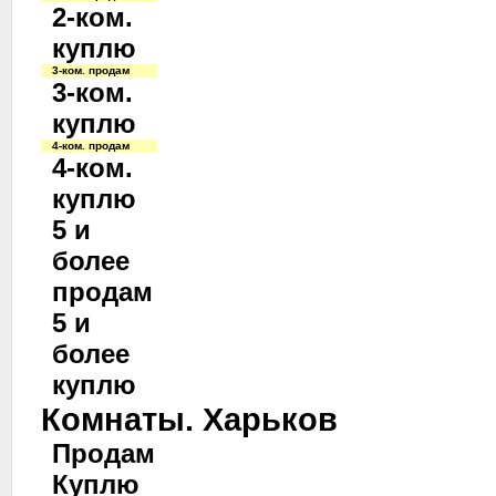
2-ком.
куплю
3-ком. продам
3-ком.
куплю
4-ком. продам
4-ком.
куплю
5 и
более
продам
5 и
более
куплю
Комнаты. Харьков
Продам
Куплю