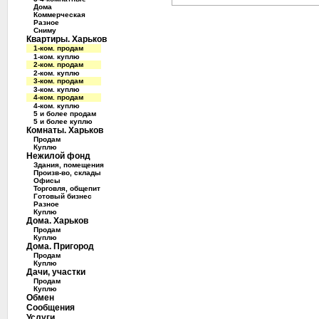
Дома
Коммерческая
Разное
Сниму
Квартиры. Харьков
1-ком. продам
1-ком. куплю
2-ком. продам
2-ком. куплю
3-ком. продам
3-ком. куплю
4-ком. продам
4-ком. куплю
5 и более продам
5 и более куплю
Комнаты. Харьков
Продам
Куплю
Нежилой фонд
Здания, помещения
Произв-во, склады
Офисы
Торговля, общепит
Готовый бизнес
Разное
Куплю
Дома. Харьков
Продам
Куплю
Дома. Пригород
Продам
Куплю
Дачи, участки
Продам
Куплю
Обмен
Сообщения
Услуги