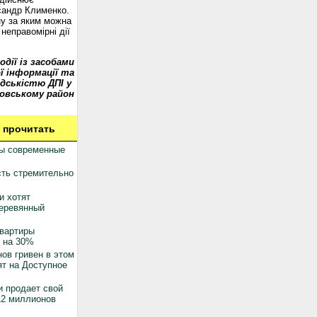
сандр Клименко.
у за яким можна
неправомірні дії
одії із засобами
ї інформації та
дськістю ДПІ у
овському район
 прочитать
ны современные
ть стремительно
и хотят
деревянный
квартиры
 на 30%
ов гривен в этом
ят на Доступное
 продает свой
12 миллионов