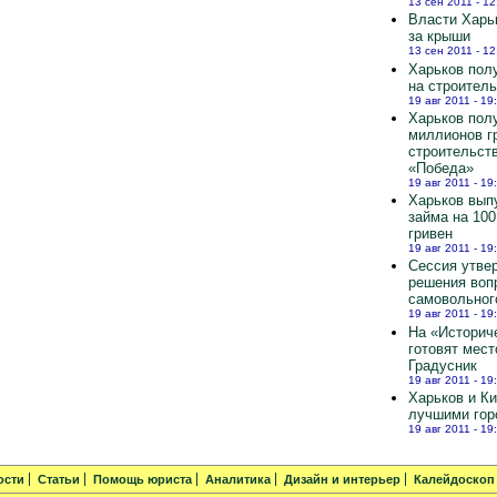
13 сен 2011 - 12
Власти Харь
за крыши
13 сен 2011 - 12
Харьков полу
на строител
19 авг 2011 - 19
Харьков пол
миллионов г
строительст
«Победа»
19 авг 2011 - 19
Харьков вып
займа на 10
гривен
19 авг 2011 - 19
Сессия утве
решения воп
самовольног
19 авг 2011 - 19
На «Историч
готовят мест
Градусник
19 авг 2011 - 19
Харьков и К
лучшими гор
19 авг 2011 - 19
ости
Статьи
Помощь юриста
Аналитика
Дизайн и интерьер
Калейдоскоп