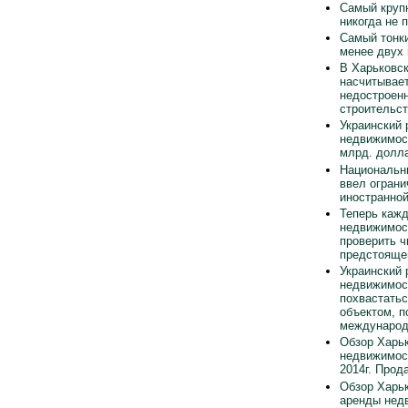
Самый круп
никогда не 
Самый тонки
менее двух
В Харьковск
насчитывает
недостроен
строительст
Украинский 
недвижимос
млрд. долла
Национальн
ввел ограни
иностранно
Теперь каж
недвижимос
проверить ч
предстояще
Украинский 
недвижимос
похвастать
объектом, п
международ
Обзор Харьк
недвижимос
2014г. Прод
Обзор Харьк
аренды нед