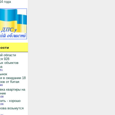
14 года
ости
ой области
ся 928
ых объектов
ва
:51
рынок
и в ожидании 18
ров от Китая
:46
вка квартиры на
ение
:08
ить - хорошо
:06
кова возьмутся