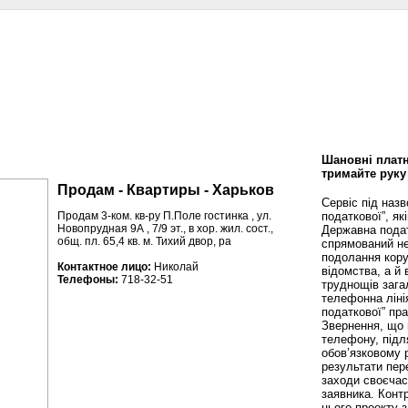
сти
Статьи
Помощь юриста
Аналитика
Дизайн и интерьер
Калей
Шановні платн
тримайте руку
Продам - Квартиры - Харьков
Сервіс під наз
податкової”, як
Продам 3-ком. кв-ру П.Поле гостинка , ул.
Новопрудная 9А , 7/9 эт., в хор. жил. сост.,
Державна пода
общ. пл. 65,4 кв. м. Тихий двор, ра
спрямований не
подолання кору
Контактное лицо:
Николай
відомства, а й
Телефоны:
718-32-51
труднощів зага
телефонна ліні
податкової” пр
Звернення, що 
телефону, підл
обов’язковому 
результати пере
заходи своєча
заявника. Конт
цього проекту 