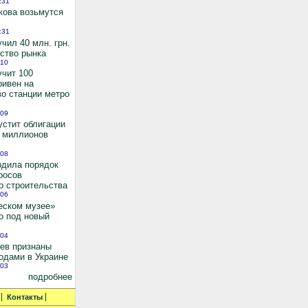
:31
кова возьмутся
:31
чил 40 млн. грн.
ьство рынка
:10
учит 100
ривен на
во станции метро
:09
устит облигации
0 миллионов
:08
рдила порядок
росов
о строительства
:06
еском музее»
о под новый
:04
иев признаны
одами в Украине
:03
подробнее
Контакты