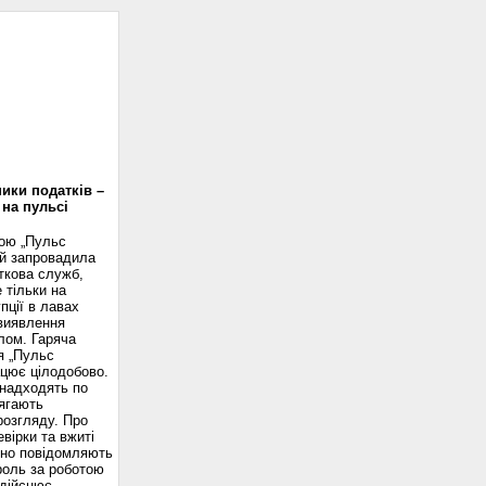
доскоп
ики податків –
 на пульсі
вою „Пульс
ій запровадила
ткова служб,
 тільки на
пції в лавах
 виявлення
лом. Гаряча
я „Пульс
ацює цілодобово.
надходять по
ягають
розгляду. Про
вірки та вжиті
сно повідомляють
роль за роботою
здійснює