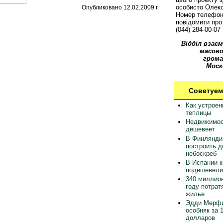
особисто Олек
Опубликовано 12.02.2009 г.
Номер телефон
повідомити про 
(044) 284-00-07
Відділ взаєм
масово
грома
Моск
Советуем
Как устрое
теплицы
Недвижимос
дешевеет
В Финлянди
построить 
небоскреб
В Испании 
подешевели
340 миллион
году потрат
жилье
Эдди Мерфи
особняк за 
долларов