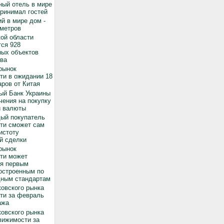
ный отель в мире
принимал гостей
й в мире дом -
 метров
ой области
ся 928
ных объектов
ва
рынок
ти в ожидании 18
ров от Китая
ый Банк Украины
чения на покупку
й валюты
дый покупатель
ти сможет сам
истоту
й сделки
рынок
ти может
ся первым
остроенным по
ным стандартам
овского рынка
ти за февраль
ажа
овского рынка
вижимости за