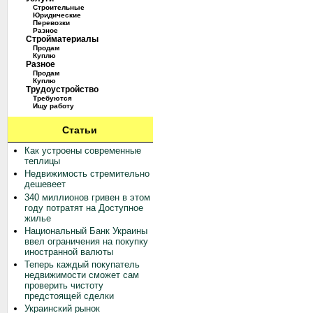
Строительные
Юридические
Перевозки
Разное
Стройматериалы
Продам
Куплю
Разное
Продам
Куплю
Трудоустройство
Требуются
Ищу работу
Статьи
Как устроены современные
теплицы
Недвижимость стремительно
дешевеет
340 миллионов гривен в этом
году потратят на Доступное
жилье
Национальный Банк Украины
ввел ограничения на покупку
иностранной валюты
Теперь каждый покупатель
недвижимости сможет сам
проверить чистоту
предстоящей сделки
Украинский рынок