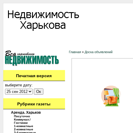
Информация
Доска объявлений
Дать объявление
Аренда
Ново
Контакты
Главная
»
Доска объявлений
Печатная версия
выберите дату:
Рубрики газеты
Аренда. Харьков
Посуточно
Коммунал./
Гостинки
1-комнатные
2-комнатные
3-4-комнатные