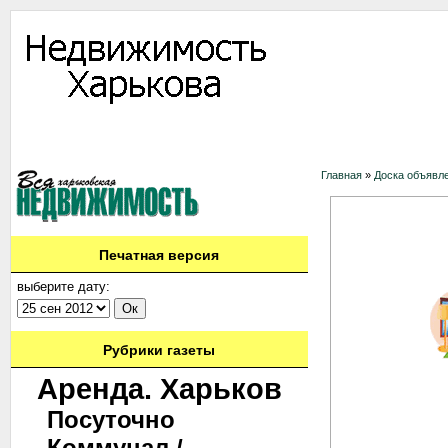
Информация
Доска объявлений
Дать объявление
Аренда
Ново
Контакты
Главная
»
Доска объявл
Печатная версия
выберите дату:
Рубрики газеты
Аренда. Харьков
Посуточно
Коммунал./