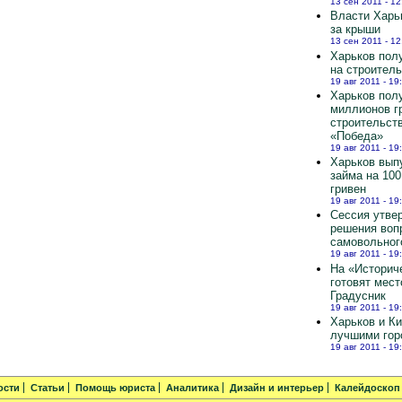
13 сен 2011 - 12
Власти Харь
за крыши
13 сен 2011 - 12
Харьков полу
на строител
19 авг 2011 - 19
Харьков пол
миллионов г
строительст
«Победа»
19 авг 2011 - 19
Харьков вып
займа на 10
гривен
19 авг 2011 - 19
Сессия утве
решения воп
самовольног
19 авг 2011 - 19
На «Историч
готовят мест
Градусник
19 авг 2011 - 19
Харьков и К
лучшими гор
19 авг 2011 - 19
ости
Статьи
Помощь юриста
Аналитика
Дизайн и интерьер
Калейдоскоп