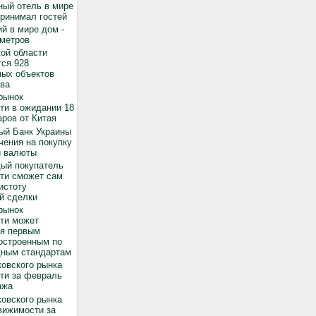
ный отель в мире
принимал гостей
й в мире дом -
 метров
ой области
ся 928
ных объектов
ва
рынок
ти в ожидании 18
ров от Китая
ый Банк Украины
чения на покупку
й валюты
дый покупатель
ти сможет сам
истоту
й сделки
рынок
ти может
ся первым
остроенным по
ным стандартам
овского рынка
ти за февраль
ажа
овского рынка
вижимости за