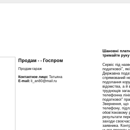
сти
Статьи
Помощь юриста
Аналитика
Дизайн и интерьер
Калей
Шановні платн
тримайте руку
Продам - - Госпром
Сервіс під наз
податкової”, як
Продам гараж
Державна пода
Контактное лицо:
Татьяна
спрямований не
E-mail:
li_an80@mail.ru
подолання кору
відомства, а й
труднощів зага
телефонна ліні
податкової” пр
Звернення, що 
телефону, підл
обов’язковому 
результати пере
заходи своєча
заявника. Конт
цього проекту 