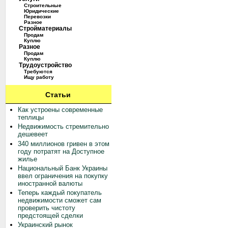
Строительные
Юридические
Перевозки
Разное
Стройматериалы
Продам
Куплю
Разное
Продам
Куплю
Трудоустройство
Требуются
Ищу работу
Статьи
Как устроены современные
теплицы
Недвижимость стремительно
дешевеет
340 миллионов гривен в этом
году потратят на Доступное
жилье
Национальный Банк Украины
ввел ограничения на покупку
иностранной валюты
Теперь каждый покупатель
недвижимости сможет сам
проверить чистоту
предстоящей сделки
Украинский рынок