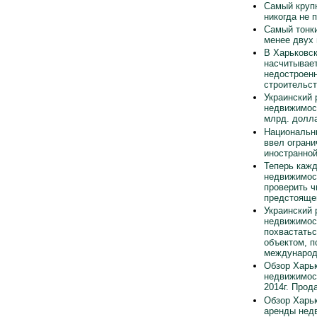
Самый круп
никогда не 
Самый тонки
менее двух
В Харьковск
насчитывает
недостроен
строительст
Украинский 
недвижимос
млрд. долла
Национальн
ввел ограни
иностранно
Теперь каж
недвижимос
проверить ч
предстояще
Украинский 
недвижимос
похвастать
объектом, п
международ
Обзор Харьк
недвижимос
2014г. Прод
Обзор Харьк
аренды нед