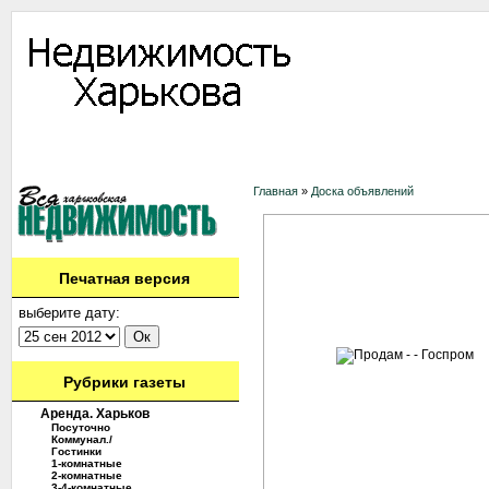
Информация
Доска объявлений
Дать объявление
Аренда
Ново
Контакты
Главная
»
Доска объявлений
Печатная версия
выберите дату:
Рубрики газеты
Аренда. Харьков
Посуточно
Коммунал./
Гостинки
1-комнатные
2-комнатные
3-4-комнатные