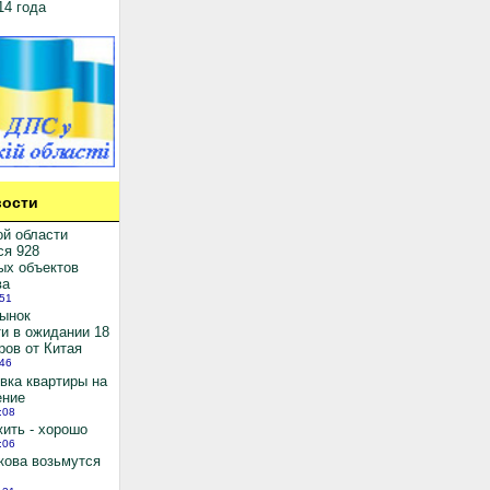
14 года
ости
ой области
ся 928
ых объектов
ва
:51
рынок
и в ожидании 18
ров от Китая
:46
вка квартиры на
ение
:08
ить - хорошо
:06
кова возьмутся