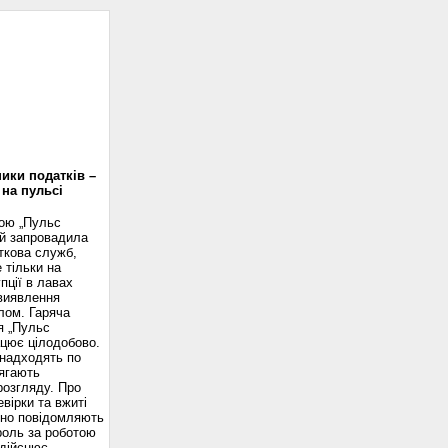
доскоп
ики податків –
 на пульсі
вою „Пульс
ій запровадила
ткова служб,
 тільки на
пції в лавах
 виявлення
лом. Гаряча
я „Пульс
ацює цілодобово.
надходять по
ягають
розгляду. Про
вірки та вжиті
сно повідомляють
роль за роботою
здійснює