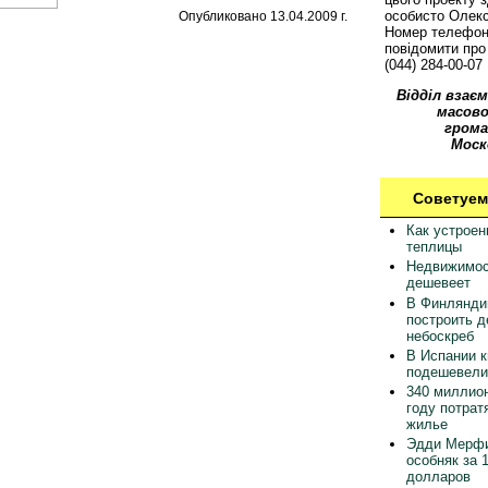
особисто Олек
Опубликовано 13.04.2009 г.
Номер телефон
повідомити про 
(044) 284-00-07
Відділ взаєм
масово
грома
Моск
Советуем
Как устрое
теплицы
Недвижимос
дешевеет
В Финлянди
построить 
небоскреб
В Испании 
подешевели
340 миллион
году потрат
жилье
Эдди Мерфи
особняк за 
долларов