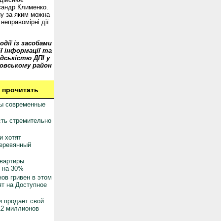
сандр Клименко.
у за яким можна
неправомірні дії
одії із засобами
ї інформації та
дськістю ДПІ у
овському район
 прочитать
ны современные
ть стремительно
и хотят
деревянный
квартиры
 на 30%
ов гривен в этом
ят на Доступное
 продает свой
12 миллионов