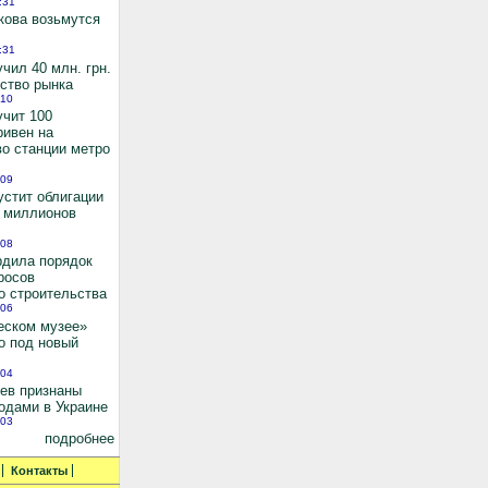
:31
кова возьмутся
:31
чил 40 млн. грн.
ьство рынка
:10
учит 100
ривен на
во станции метро
:09
устит облигации
0 миллионов
:08
рдила порядок
росов
о строительства
:06
еском музее»
о под новый
:04
иев признаны
одами в Украине
:03
подробнее
Контакты