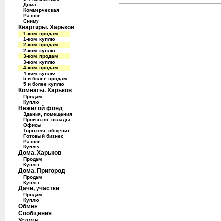
Дома
Коммерческая
Разное
Сниму
Квартиры. Харьков
1-ком. продам
1-ком. куплю
2-ком. продам
2-ком. куплю
3-ком. продам
3-ком. куплю
4-ком. продам
4-ком. куплю
5 и более продам
5 и более куплю
Комнаты. Харьков
Продам
Куплю
Нежилой фонд
Здания, помещения
Произв-во, склады
Офисы
Торговля, общепит
Готовый бизнес
Разное
Куплю
Дома. Харьков
Продам
Куплю
Дома. Пригород
Продам
Куплю
Дачи, участки
Продам
Куплю
Обмен
Сообщения
Услуги