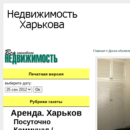
Информация
Доска объявлений
Дать объявление
Аренда
Ново
Контакты
Главная
»
Доска объявл
Печатная версия
выберите дату:
Рубрики газеты
Аренда. Харьков
Посуточно
Коммунал./