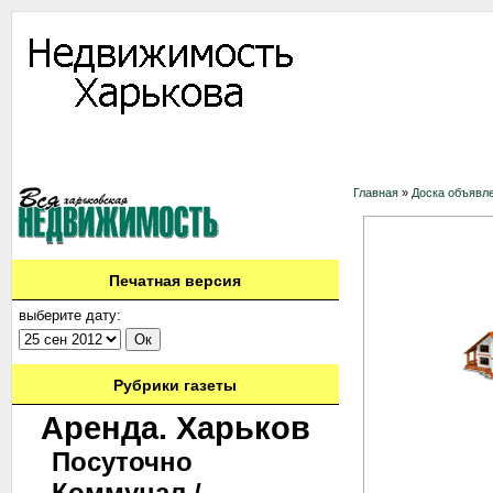
Информация
Доска объявлений
Дать объявление
Аренда
Ново
Контакты
Главная
»
Доска объявл
Печатная версия
выберите дату:
Рубрики газеты
Аренда. Харьков
Посуточно
Коммунал./