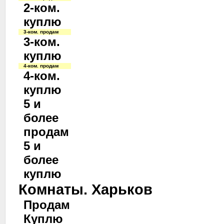
2-ком.
куплю
3-ком. продам
3-ком.
куплю
4-ком. продам
4-ком.
куплю
5 и
более
продам
5 и
более
куплю
Комнаты. Харьков
Продам
Куплю