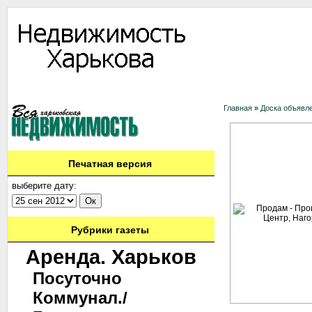
Информация
Доска объявлений
Дать объявление
Аренда
Ново
Главная
»
Доска объявл
Печатная версия
выберите дату:
Рубрики газеты
Аренда. Харьков
Посуточно
Коммунал./