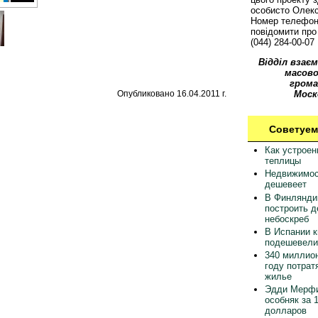
особисто Олек
Номер телефон
повідомити про 
(044) 284-00-07
Відділ взаєм
масово
грома
Опубликовано 16.04.2011 г.
Моск
Советуем
Как устрое
теплицы
Недвижимос
дешевеет
В Финлянди
построить 
небоскреб
В Испании 
подешевели
340 миллион
году потрат
жилье
Эдди Мерфи
особняк за 
долларов