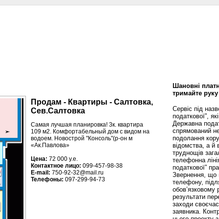
сти
Статьи
Помощь юриста
Аналитика
Дизайн и интерьер
Калей
Шановні платн
тримайте руку
Продам - Квартиры - Салтовка,
Сервіс під наз
Сев.Салтовка
податкової”, як
Державна пода
Самая лучшая планировка! 3к. квартира
спрямований не
109 м2. Комфортабельный дом с видом на
подолання кору
водоем. Новострой "Консоль"(р-он м
відомства, а й
«Ак.Павлова»
труднощів зага
Цена:
72 000 у.е.
телефонна ліні
Контактное лицо:
099-457-98-38
податкової” пр
E-mail:
750-92-32@mail.ru
Звернення, що 
Телефоны:
097-299-94-73
телефону, підл
обов’язковому 
результати пере
заходи своєча
заявника. Конт
цього проекту 