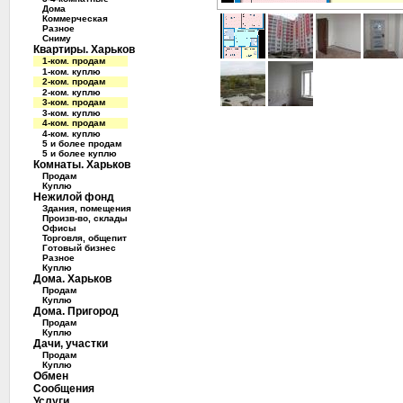
Дома
Коммерческая
Разное
Сниму
Квартиры. Харьков
1-ком. продам
1-ком. куплю
2-ком. продам
2-ком. куплю
3-ком. продам
3-ком. куплю
4-ком. продам
4-ком. куплю
5 и более продам
5 и более куплю
Комнаты. Харьков
Продам
Куплю
Нежилой фонд
Здания, помещения
Произв-во, склады
Офисы
Торговля, общепит
Готовый бизнес
Разное
Куплю
Дома. Харьков
Продам
Куплю
Дома. Пригород
Продам
Куплю
Дачи, участки
Продам
Куплю
Обмен
Сообщения
Услуги