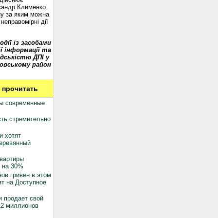
сандр Клименко.
у за яким можна
неправомірні дії
одії із засобами
ї інформації та
дськістю ДПІ у
овському район
 прочитать
ны современные
ть стремительно
и хотят
деревянный
квартиры
 на 30%
ов гривен в этом
ят на Доступное
 продает свой
12 миллионов