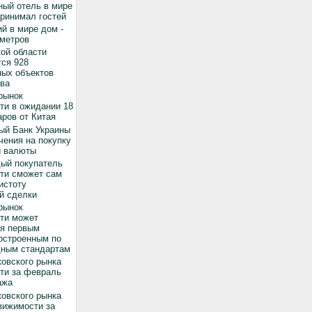
ный отель в мире
принимал гостей
й в мире дом -
 метров
ой области
ся 928
ных объектов
ва
рынок
ти в ожидании 18
ров от Китая
ый Банк Украины
чения на покупку
й валюты
дый покупатель
ти сможет сам
истоту
й сделки
рынок
ти может
ся первым
остроенным по
ным стандартам
овского рынка
ти за февраль
ажа
овского рынка
вижимости за