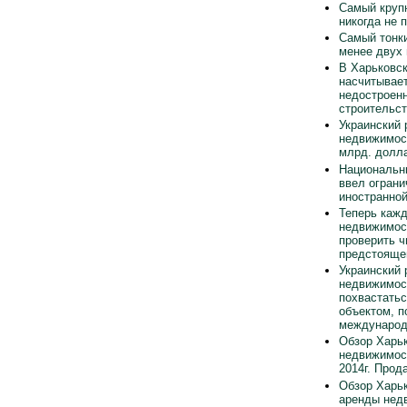
Самый круп
никогда не 
Самый тонки
менее двух
В Харьковск
насчитывает
недостроен
строительст
Украинский 
недвижимос
млрд. долла
Национальн
ввел ограни
иностранно
Теперь каж
недвижимос
проверить ч
предстояще
Украинский 
недвижимос
похвастать
объектом, п
международ
Обзор Харьк
недвижимос
2014г. Прод
Обзор Харьк
аренды нед