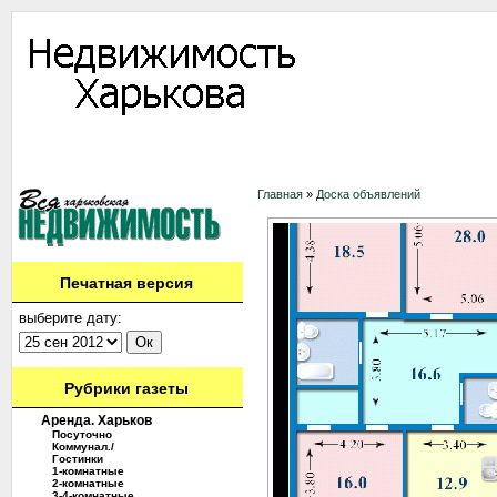
Информация
Доска объявлений
Дать объявление
Аренда
Ново
Контакты
Главная
»
Доска объявлений
Печатная версия
выберите дату:
Рубрики газеты
Аренда. Харьков
Посуточно
Коммунал./
Гостинки
1-комнатные
2-комнатные
3-4-комнатные