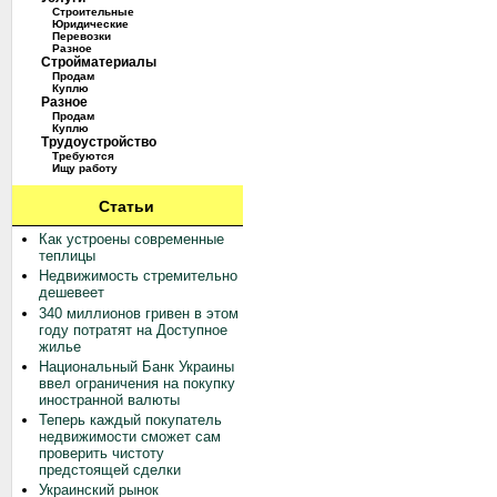
Строительные
Юридические
Перевозки
Разное
Стройматериалы
Продам
Куплю
Разное
Продам
Куплю
Трудоустройство
Требуются
Ищу работу
Статьи
Как устроены современные
теплицы
Недвижимость стремительно
дешевеет
340 миллионов гривен в этом
году потратят на Доступное
жилье
Национальный Банк Украины
ввел ограничения на покупку
иностранной валюты
Теперь каждый покупатель
недвижимости сможет сам
проверить чистоту
предстоящей сделки
Украинский рынок