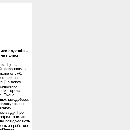
доскоп
ики податків –
 на пульсі
вою „Пульс
ій запровадила
ткова служб,
 тільки на
пції в лавах
 виявлення
лом. Гаряча
я „Пульс
ацює цілодобово.
надходять по
ягають
розгляду. Про
вірки та вжиті
сно повідомляють
роль за роботою
здійснює