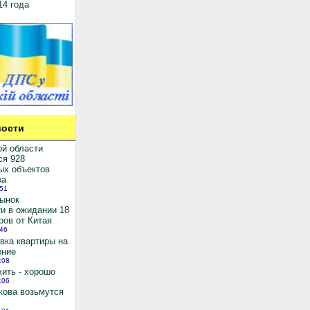
14 года
ости
ой области
ся 928
ых объектов
ва
:51
рынок
и в ожидании 18
ров от Китая
:46
вка квартиры на
ение
:08
ить - хорошо
:06
кова возьмутся