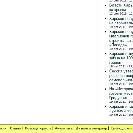
13 сен 2011 - 12
Власти Харь
за крыши
13 сен 2011 - 12
Харьков полу
на строител
19 авг 2011 - 19
Харьков пол
миллионов г
строительст
«Победа»
19 авг 2011 - 19
Харьков вып
займа на 10
гривен
19 авг 2011 - 19
Сессия утве
решения воп
самовольног
19 авг 2011 - 19
На «Историч
готовят мест
Градусник
19 авг 2011 - 19
Харьков и К
лучшими гор
19 авг 2011 - 19
ости
Статьи
Помощь юриста
Аналитика
Дизайн и интерьер
Калейдоскоп