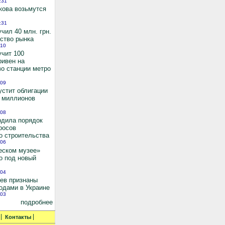
:31
кова возьмутся
:31
чил 40 млн. грн.
ьство рынка
:10
учит 100
ривен на
во станции метро
:09
устит облигации
0 миллионов
:08
рдила порядок
росов
о строительства
:06
еском музее»
о под новый
:04
иев признаны
одами в Украине
:03
подробнее
Контакты