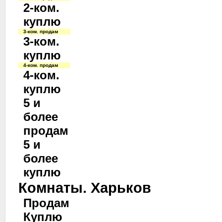
2-ком.
куплю
3-ком. продам
3-ком.
куплю
4-ком. продам
4-ком.
куплю
5 и
более
продам
5 и
более
куплю
Комнаты. Харьков
Продам
Куплю