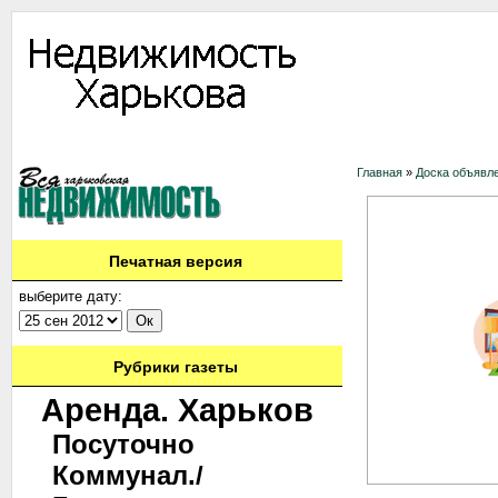
Информация
Доска объявлений
Дать объявление
Аренда
Ново
Главная
»
Доска объявл
Печатная версия
выберите дату:
Рубрики газеты
Аренда. Харьков
Посуточно
Коммунал./