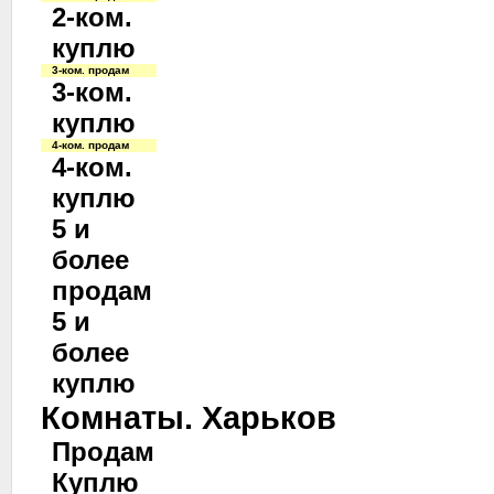
2-ком.
куплю
3-ком. продам
3-ком.
куплю
4-ком. продам
4-ком.
куплю
5 и
более
продам
5 и
более
куплю
Комнаты. Харьков
Продам
Куплю