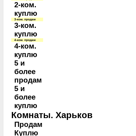
2-ком.
куплю
3-ком. продам
3-ком.
куплю
4-ком. продам
4-ком.
куплю
5 и
более
продам
5 и
более
куплю
Комнаты. Харьков
Продам
Куплю