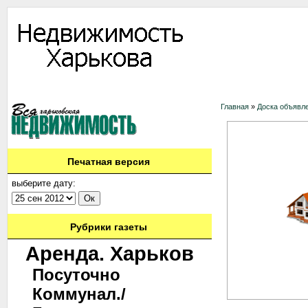
Информация
Доска объявлений
Дать объявление
Аренда
Ново
Главная
»
Доска объявл
Печатная версия
выберите дату:
Рубрики газеты
Аренда. Харьков
Посуточно
Коммунал./