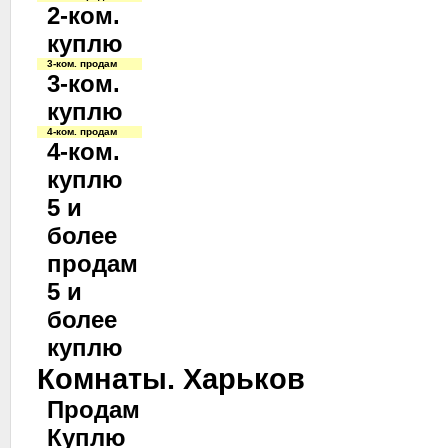
2-ком.
куплю
3-ком. продам
3-ком.
куплю
4-ком. продам
4-ком.
куплю
5 и
более
продам
5 и
более
куплю
Комнаты. Харьков
Продам
Куплю