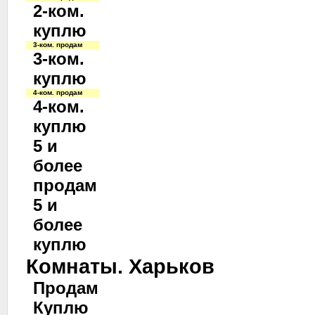
2-ком.
куплю
3-ком. продам
3-ком.
куплю
4-ком. продам
4-ком.
куплю
5 и
более
продам
5 и
более
куплю
Комнаты. Харьков
Продам
Куплю