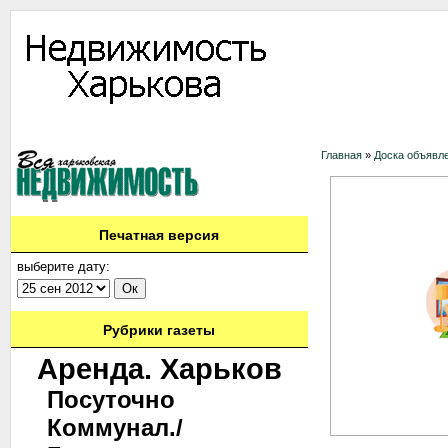
Информация
Доска объявлений
Дать объявление
Аренда
Ново
Главная
»
Доска объявл
Печатная версия
выберите дату:
Рубрики газеты
Аренда. Харьков
Посуточно
Коммунал./