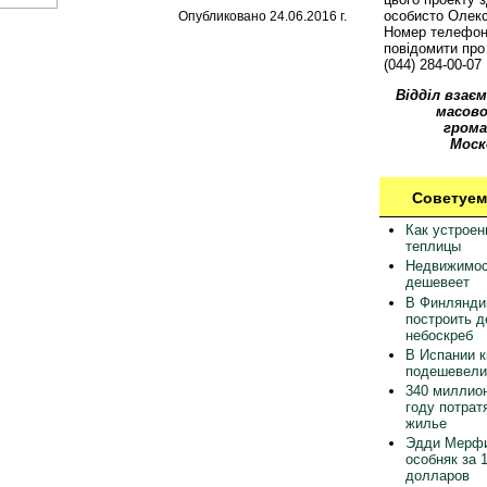
особисто Олек
Опубликовано 24.06.2016 г.
Номер телефон
повідомити про 
(044) 284-00-07
Відділ взаєм
масово
грома
Моск
Советуем
Как устрое
теплицы
Недвижимос
дешевеет
В Финлянди
построить 
небоскреб
В Испании 
подешевели
340 миллион
году потрат
жилье
Эдди Мерфи
особняк за 
долларов