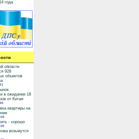
14 года
ости
ой области
ся 928
ых объектов
ва
:51
рынок
и в ожидании 18
ров от Китая
:46
вка квартиры на
ение
:08
ить - хорошо
:06
кова возьмутся