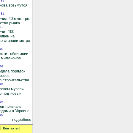
:31
кова возьмутся
:31
чил 40 млн. грн.
ьство рынка
:10
учит 100
ривен на
во станции метро
:09
устит облигации
0 миллионов
:08
рдила порядок
росов
о строительства
:06
еском музее»
о под новый
:04
иев признаны
одами в Украине
:03
подробнее
Контакты