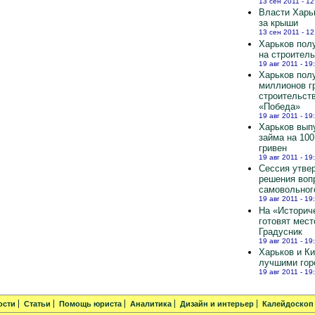
13 сен 2011 - 12
Власти Харь
за крыши
13 сен 2011 - 12
Харьков полу
на строител
19 авг 2011 - 19
Харьков пол
миллионов г
строительст
«Победа»
19 авг 2011 - 19
Харьков вып
займа на 10
гривен
19 авг 2011 - 19
Сессия утве
решения воп
самовольног
19 авг 2011 - 19
На «Историч
готовят мест
Градусник
19 авг 2011 - 19
Харьков и К
лучшими гор
19 авг 2011 - 19
ости
Статьи
Помощь юриста
Аналитика
Дизайн и интерьер
Калейдоскоп