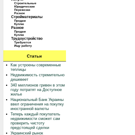
Строительные
Юридические
Перевозки
Разное
Стройматериалы
Продам
Куплю
Разное
Продам
Куплю
Трудоустройство
Требуются
Ищу работу
Статьи
Как устроены современные
теплицы
Недвижимость стремительно
дешевеет
340 миллионов гривен в этом
году потратят на Доступное
жилье
Национальный Банк Украины
ввел ограничения на покупку
иностранной валюты
Теперь каждый покупатель
недвижимости сможет сам
проверить чистоту
предстоящей сделки
Украинский рынок