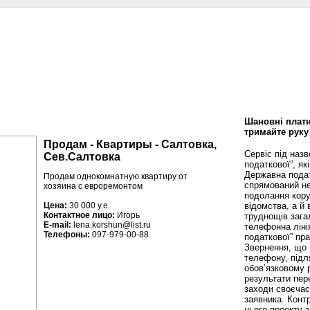
сти
Статьи
Помощь юриста
Аналитика
Дизайн и интерьер
Калей
Шановні платн
тримайте руку
Продам - Квартиры - Салтовка,
Сервіс під наз
Сев.Салтовка
податкової”, як
Державна пода
Продам однокомнатную квартиру от
спрямований не
хозяина с евроремонтом
подолання кору
відомства, а й
Цена:
30 000 у.е.
Контактное лицо:
Игорь
труднощів зага
E-mail:
lena.korshun@list.ru
телефонна ліні
Телефоны:
097-979-00-88
податкової” пр
Звернення, що 
телефону, підл
обов’язковому 
результати пере
заходи своєча
заявника. Конт
цього проекту 