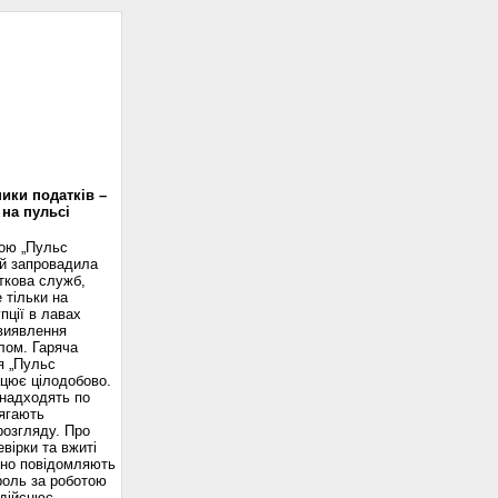
доскоп
ики податків –
 на пульсі
вою „Пульс
ій запровадила
ткова служб,
 тільки на
пції в лавах
 виявлення
лом. Гаряча
я „Пульс
ацює цілодобово.
надходять по
ягають
розгляду. Про
вірки та вжиті
сно повідомляють
роль за роботою
здійснює