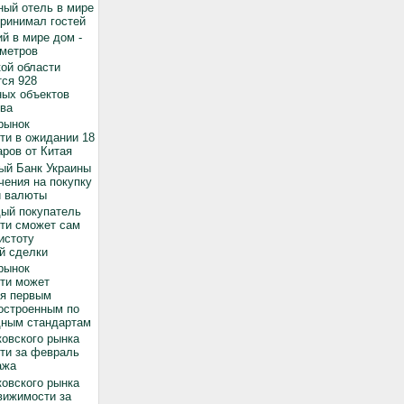
ный отель в мире
принимал гостей
й в мире дом -
 метров
ой области
ся 928
ных объектов
ва
рынок
ти в ожидании 18
ров от Китая
ый Банк Украины
чения на покупку
й валюты
дый покупатель
ти сможет сам
истоту
й сделки
рынок
ти может
ся первым
остроенным по
ным стандартам
овского рынка
ти за февраль
ажа
овского рынка
вижимости за