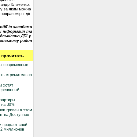
сандр Клименко.
у за яким можна
неправомірні дії
одії із засобами
ї інформації та
дськістю ДПІ у
овському район
 прочитать
ны современные
ть стремительно
и хотят
деревянный
квартиры
 на 30%
ов гривен в этом
ят на Доступное
 продает свой
12 миллионов