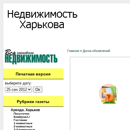
Информация
Доска объявлений
Дать объявление
Аренда
Ново
Контакты
Главная
»
Доска объявлений
Печатная версия
выберите дату:
Рубрики газеты
Аренда. Харьков
Посуточно
Коммунал./
Гостинки
1-комнатные
2-комнатные
3-4-комнатные