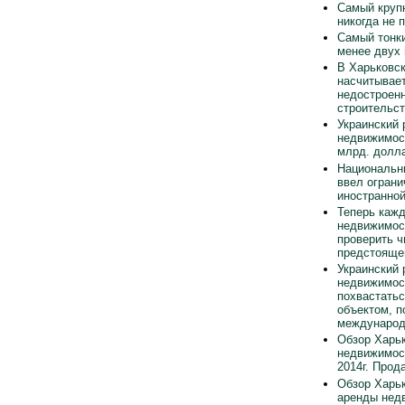
Самый круп
никогда не 
Самый тонки
менее двух
В Харьковск
насчитывает
недостроен
строительст
Украинский 
недвижимос
млрд. долла
Национальн
ввел ограни
иностранно
Теперь каж
недвижимос
проверить ч
предстояще
Украинский 
недвижимос
похвастать
объектом, п
международ
Обзор Харьк
недвижимос
2014г. Прод
Обзор Харьк
аренды нед