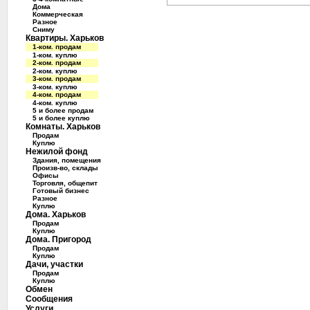
Дома
Коммерческая
Разное
Сниму
Квартиры. Харьков
1-ком. продам
1-ком. куплю
2-ком. продам
2-ком. куплю
3-ком. продам
3-ком. куплю
4-ком. продам
4-ком. куплю
5 и более продам
5 и более куплю
Комнаты. Харьков
Продам
Куплю
Нежилой фонд
Здания, помещения
Произв-во, склады
Офисы
Торговля, общепит
Готовый бизнес
Разное
Куплю
Дома. Харьков
Продам
Куплю
Дома. Пригород
Продам
Куплю
Дачи, участки
Продам
Куплю
Обмен
Сообщения
Услуги