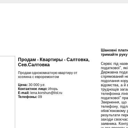
сти
Статьи
Помощь юриста
Аналитика
Дизайн и интерьер
Калей
Шановні платн
тримайте руку
Продам - Квартиры - Салтовка,
Сервіс під наз
Сев.Салтовка
податкової”, як
Державна пода
Продам однокомнатную квартиру от
спрямований не
хозяина с евроремонтом
подолання кору
відомства, а й
Цена:
30 000 у.е.
Контактное лицо:
Игорь
труднощів зага
E-mail:
lena.korshun@list.ru
телефонна ліні
Телефоны:
09
податкової” пр
Звернення, що 
телефону, підл
обов’язковому 
результати пере
заходи своєча
заявника. Конт
цього проекту 