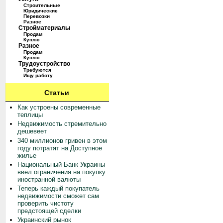
Строительные
Юридические
Перевозки
Разное
Стройматериалы
Продам
Куплю
Разное
Продам
Куплю
Трудоустройство
Требуются
Ищу работу
Статьи
Как устроены современные
теплицы
Недвижимость стремительно
дешевеет
340 миллионов гривен в этом
году потратят на Доступное
жилье
Национальный Банк Украины
ввел ограничения на покупку
иностранной валюты
Теперь каждый покупатель
недвижимости сможет сам
проверить чистоту
предстоящей сделки
Украинский рынок