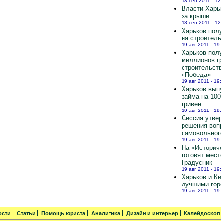
13 сен 2011 - 12
Власти Харь
за крыши
13 сен 2011 - 12
Харьков полу
на строител
19 авг 2011 - 19
Харьков пол
миллионов г
строительст
«Победа»
19 авг 2011 - 19
Харьков вып
займа на 10
гривен
19 авг 2011 - 19
Сессия утве
решения воп
самовольног
19 авг 2011 - 19
На «Историч
готовят мест
Градусник
19 авг 2011 - 19
Харьков и К
лучшими гор
19 авг 2011 - 19
ости
Статьи
Помощь юриста
Аналитика
Дизайн и интерьер
Калейдоскоп