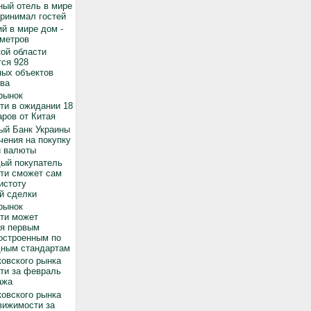
ный отель в мире
принимал гостей
й в мире дом -
 метров
ой области
ся 928
ных объектов
ва
рынок
ти в ожидании 18
ров от Китая
ый Банк Украины
чения на покупку
й валюты
дый покупатель
ти сможет сам
истоту
й сделки
рынок
ти может
ся первым
остроенным по
ным стандартам
овского рынка
ти за февраль
ажа
овского рынка
вижимости за