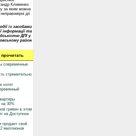
сандр Клименко.
у за яким можна
неправомірні дії
одії із засобами
ї інформації та
дськістю ДПІ у
овському район
 прочитать
ны современные
ть стремительно
и хотят
деревянный
квартиры
 на 30%
ов гривен в этом
ят на Доступное
 продает свой
12 миллионов