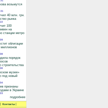
:31
кова возьмутся
:31
чил 40 млн. грн.
ьство рынка
:10
учит 100
ривен на
во станции метро
:09
устит облигации
0 миллионов
:08
рдила порядок
росов
о строительства
:06
еском музее»
о под новый
:04
иев признаны
одами в Украине
:03
подробнее
Контакты