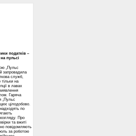
доскоп
ики податків –
 на пульсі
вою „Пульс
ій запровадила
ткова служб,
 тільки на
пції в лавах
 виявлення
лом. Гаряча
я „Пульс
ацює цілодобово.
надходять по
ягають
розгляду. Про
вірки та вжиті
сно повідомляють
роль за роботою
здійснює