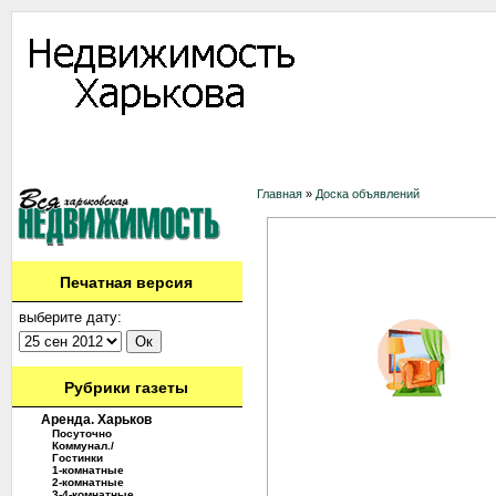
Информация
Доска объявлений
Дать объявление
Аренда
Ново
Контакты
Главная
»
Доска объявлений
Печатная версия
выберите дату:
Рубрики газеты
Аренда. Харьков
Посуточно
Коммунал./
Гостинки
1-комнатные
2-комнатные
3-4-комнатные