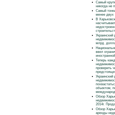
Самый круп
никогда не 
Самый тонки
менее двух
В Харьковск
насчитывает
недостроен
строительст
Украинский 
недвижимос
млрд. долла
Национальн
ввел ограни
иностранно
Теперь каж
недвижимос
проверить ч
предстояще
Украинский 
недвижимос
похвастать
объектом, п
международ
Обзор Харьк
недвижимос
2014г. Прод
Обзор Харьк
аренды нед