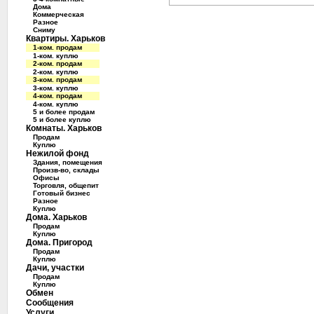
Дома
Коммерческая
Разное
Сниму
Квартиры. Харьков
1-ком. продам
1-ком. куплю
2-ком. продам
2-ком. куплю
3-ком. продам
3-ком. куплю
4-ком. продам
4-ком. куплю
5 и более продам
5 и более куплю
Комнаты. Харьков
Продам
Куплю
Нежилой фонд
Здания, помещения
Произв-во, склады
Офисы
Торговля, общепит
Готовый бизнес
Разное
Куплю
Дома. Харьков
Продам
Куплю
Дома. Пригород
Продам
Куплю
Дачи, участки
Продам
Куплю
Обмен
Сообщения
Услуги