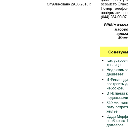
особисто Олек
Опубликовано 29.06.2016 г.
Номер телефон
повідомити про 
(044) 284-00-07
Відділ взаєм
масово
грома
Моск
Советуем
Как устрое
теплицы
Недвижимос
дешевеет
В Финлянди
построить 
небоскреб
В Испании 
подешевели
340 миллион
году потрат
жилье
Эдди Мерфи
особняк за 
долларов