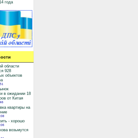
14 года
ости
ой области
ся 928
ых объектов
ва
:51
рынок
и в ожидании 18
ров от Китая
:46
вка квартиры на
ение
:08
ить - хорошо
:06
кова возьмутся