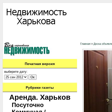
Информация
Доска объявлений
Дать объявление
Аренда
Ново
Контакты
Главная
»
Доска объявл
Печатная версия
выберите дату:
Рубрики газеты
Аренда. Харьков
Посуточно
Коммунал./