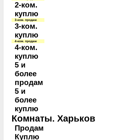
2-ком.
куплю
3-ком. продам
3-ком.
куплю
4-ком. продам
4-ком.
куплю
5 и
более
продам
5 и
более
куплю
Комнаты. Харьков
Продам
Куплю