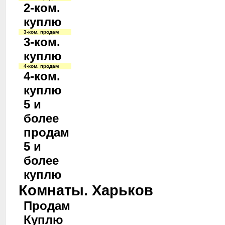
2-ком.
куплю
3-ком. продам
3-ком.
куплю
4-ком. продам
4-ком.
куплю
5 и
более
продам
5 и
более
куплю
Комнаты. Харьков
Продам
Куплю