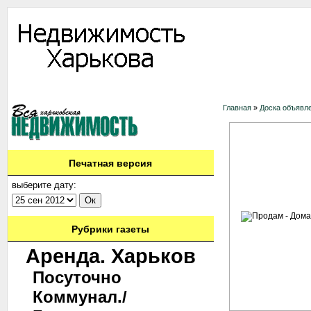
Информация
Доска объявлений
Дать объявление
Аренда
Ново
Главная
»
Доска объявл
Печатная версия
выберите дату:
Рубрики газеты
Аренда. Харьков
Посуточно
Коммунал./