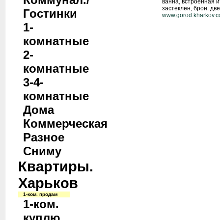
ванна, встроенная и
застеклен, брон. дв
Гостинки
www.gorod.kharkov.
1-
комнатные
2-
комнатные
3-4-
комнатные
Дома
Коммерческая
Разное
Сниму
Квартиры.
Харьков
1-ком. продам
1-ком.
куплю