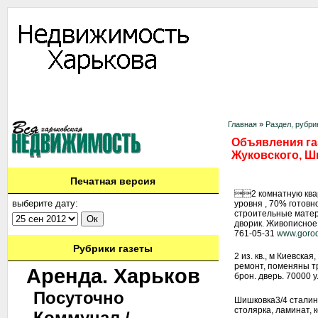
Информация
Доска объявлений
Дать объявление
Аренда
Ново
Контакты
Главная
»
Раздел, рубри
Объявления газ
Жуковского, Ш
Печатная версия
2 комнатную квар
выберите дату:
уровня , 70% готовн
строительные матер
дворик. Живописное 
761-05-31
www.gorod
Рубрики газеты
2 из. кв., м Киевская
ремонт, поменяны тру
Аренда. Харьков
брон. дверь. 70000 у
Посуточно
Шишковка3/4 сталинк
столярка, ламинат, 
Коммунал./