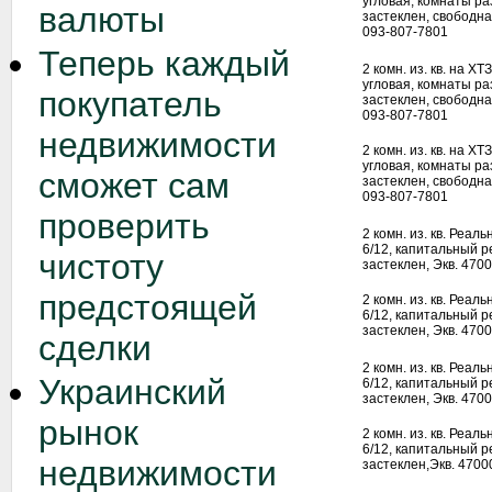
угловая, комнаты ра
валюты
застеклен, свободна
093-807-7801
Теперь каждый
2 комн. из. кв. на ХТ
угловая, комнаты ра
покупатель
застеклен, свободна
093-807-7801
недвижимости
2 комн. из. кв. на ХТ
угловая, комнаты ра
сможет сам
застеклен, свободна
093-807-7801
проверить
2 комн. из. кв. Реал
6/12, капитальный р
чистоту
застеклен, Экв. 4700
предстоящей
2 комн. из. кв. Реал
6/12, капитальный р
застеклен, Экв. 4700
сделки
2 комн. из. кв. Реал
Украинский
6/12, капитальный р
застеклен, Экв. 4700
рынок
2 комн. из. кв. Реал
6/12, капитальный р
недвижимости
застеклен,Экв. 47000