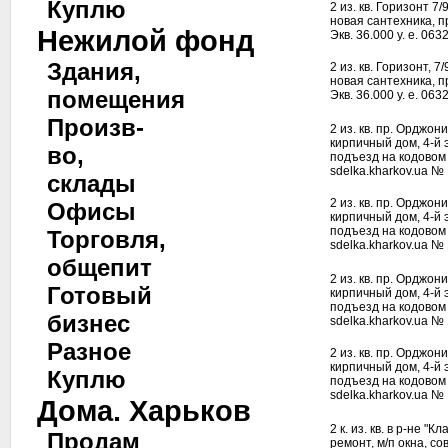
Куплю
2 из. кв. Горизонт 7
новая сантехника, п
Нежилой фонд
Экв. 36.000 у. е. 06
Здания,
2 из. кв. Горизонт, 7
новая сантехника, п
помещения
Экв. 36.000 у. е. 06
Произв-
2 из. кв. пр. Орджони
кирпичный дом, 4-й э
во,
подъезд на кодовом 
sdelka.kharkov.ua № 
склады
2 из. кв. пр. Орджони
Офисы
кирпичный дом, 4-й э
подъезд на кодовом 
Торговля,
sdelka.kharkov.ua № 
общепит
2 из. кв. пр. Орджони
Готовый
кирпичный дом, 4-й э
подъезд на кодовом 
бизнес
sdelka.kharkov.ua № 
Разное
2 из. кв. пр. Орджони
кирпичный дом, 4-й э
Куплю
подъезд на кодовом 
sdelka.kharkov.ua № 
Дома. Харьков
2 к. из. кв. в р-не "К
Продам
ремонт, м/п окна, с