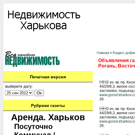
Информация
Доска объявлений
Дать объявление
Аренда
Ново
Контакты
Главная
»
Раздел, рубри
Объявления газ
Рогань, Восто
Печатная версия
2 из. кв. пр. Коси
выберите дату:
44/29/6,3, жилое сос
застеклен, подъезд 
www.gorod.kharkov.
26.
Рубрики газеты
2 из. кв. пр. Коси
44/29/6,3, жилое сос
Аренда. Харьков
застеклен, подъезд 
www.gorod.kharkov.
Посуточно
26.
Коммунал./