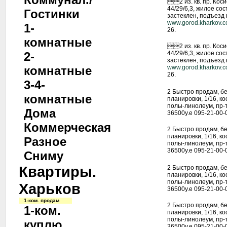
2 из. кв. пр. Коси
44/29/6,3, жилое сос
Гостинки
застеклен, подъезд 
www.gorod.kharkov.
1-
26.
комнатные
2 из. кв. пр. Коси
2-
44/29/6,3, жилое сос
застеклен, подъезд 
комнатные
www.gorod.kharkov.
26.
3-4-
2 Быстро продам, бе
комнатные
планировки, 1/16, ко
полы-линолеум, пр-т
Дома
36500у.е 095-21-00-
Коммерческая
2 Быстро продам, бе
планировки, 1/16, ко
Разное
полы-линолеум, пр-т
36500у.е 095-21-00-
Сниму
Квартиры.
2 Быстро продам, бе
планировки, 1/16, ко
полы-линолеум, пр-т
Харьков
36500у.е 095-21-00-
1-ком. продам
2 Быстро продам, бе
1-ком.
планировки, 1/16, ко
полы-линолеум, пр-т
куплю
36500у.е 095-21-00-