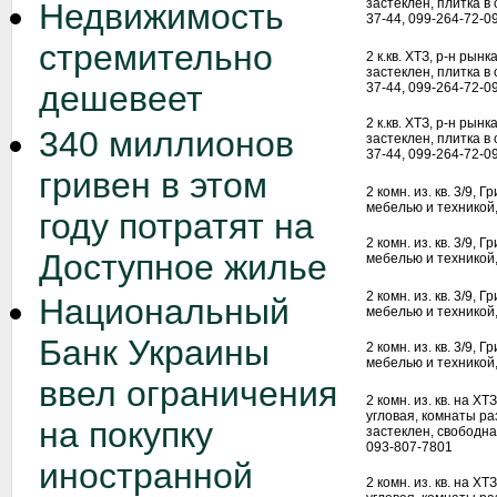
застеклен, плитка в с
Недвижимость
37-44, 099-264-72-09
стремительно
2 к.кв. ХТЗ, р-н рынк
застеклен, плитка в с
дешевеет
37-44, 099-264-72-09
2 к.кв. ХТЗ, р-н рынк
340 миллионов
застеклен, плитка в с
37-44, 099-264-72-09
гривен в этом
2 комн. из. кв. 3/9,
мебелью и техникой,
году потратят на
2 комн. из. кв. 3/9,
Доступное жилье
мебелью и техникой,
2 комн. из. кв. 3/9,
Национальный
мебелью и техникой,
Банк Украины
2 комн. из. кв. 3/9,
мебелью и техникой,
ввел ограничения
2 комн. из. кв. на ХТ
угловая, комнаты ра
на покупку
застеклен, свободна
093-807-7801
иностранной
2 комн. из. кв. на ХТ