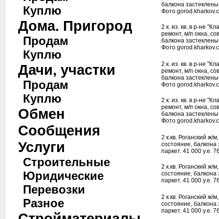
балкона застеклены
Куплю
Фото gorod.kharkov.
Дома. Пригород
2 к. из. кв. в р-не "К
ремонт, м/п окна, с
Продам
балкона застеклены
Фото gorod.kharkov.
Куплю
2 к. из. кв. в р-не "К
Дачи, участки
ремонт, м/п окна, с
балкона застеклены
Продам
Фото gorod.kharkov.
Куплю
2 к. из. кв. в р-не "К
ремонт, м/п окна, с
Обмен
балкона застеклены
Фото gorod.kharkov.
Сообщения
2 к.кв. Роганский ж/м
Услуги
состояние, балкона 
паркет. 41 000 у.е. 
Строительные
2 к.кв. Роганский ж/м
Юридические
состояние, балкона 
паркет. 41 000 у.е. 
Перевозки
2 к.кв. Роганский ж/м
Разное
состояние, балкона 
паркет. 41 000 у.е. 
Стройматериалы