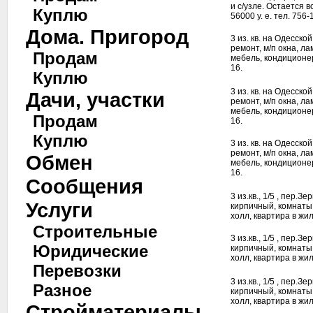
и с/узле. Остается в
Куплю
56000 у. е. тел. 756-
Дома. Пригород
3 из. кв. на Одесской
ремонт, м/п окна, ла
Продам
мебель, кондиционер.
16.
Куплю
3 из. кв. на Одесской
Дачи, участки
ремонт, м/п окна, ла
мебель, кондиционер.
Продам
16.
Куплю
3 из. кв. на Одесской
ремонт, м/п окна, ла
Обмен
мебель, кондиционер.
16.
Сообщения
3 из.кв., 1/5 , пер.
Услуги
кирпичный, комнаты 
холл, квартира в жил
Строительные
3 из.кв., 1/5 , пер.
Юридические
кирпичный, комнаты 
холл, квартира в жил
Перевозки
3 из.кв., 1/5 , пер.
Разное
кирпичный, комнаты 
холл, квартира в жил
Стройматериалы