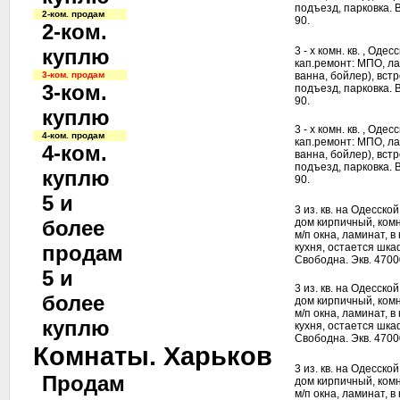
подъезд, парковка. В
2-ком. продам
90.
2-ком.
куплю
3 - х комн. кв. , Одес
кап.ремонт: МПО, лам
3-ком. продам
ванна, бойлер), вст
3-ком.
подъезд, парковка. В
90.
куплю
3 - х комн. кв. , Одес
4-ком. продам
кап.ремонт: МПО, лам
4-ком.
ванна, бойлер), вст
подъезд, парковка. В
куплю
90.
5 и
3 из. кв. на Одесской
более
дом кирпичный, комн
м/п окна, ламинат, в
продам
кухня, остается шка
Свободна. Экв. 47000
5 и
3 из. кв. на Одесской
более
дом кирпичный, комн
м/п окна, ламинат, в
куплю
кухня, остается шка
Свободна. Экв. 47000
Комнаты. Харьков
3 из. кв. на Одесской
Продам
дом кирпичный, комн
м/п окна, ламинат, в