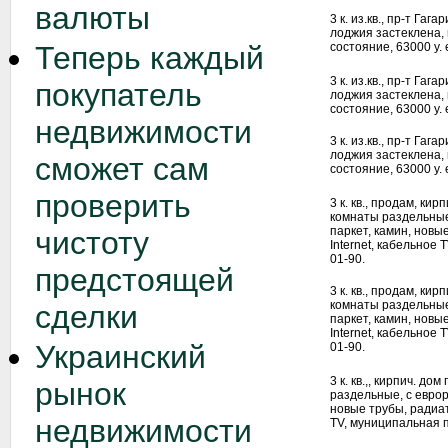
валюты
3 к. из.кв., пр-т Гага
лоджия застеклена,
Теперь каждый
состояние, 63000 у. 
3 к. из.кв., пр-т Гага
покупатель
лоджия застеклена,
состояние, 63000 у. 
недвижимости
3 к. из.кв., пр-т Гага
лоджия застеклена,
сможет сам
состояние, 63000 у. 
проверить
3 к. кв., продам, кир
комнаты раздельные
паркет, камин, новы
чистоту
Internet, кабельное
01-90.
предстоящей
3 к. кв., продам, кир
комнаты раздельные
сделки
паркет, камин, новы
Internet, кабельное
Украинский
01-90.
3 к. кв.,, кирпич. до
рынок
раздельные, с еврор
новые трубы, радиат
недвижимости
TV, муниципальная п