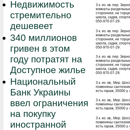
Недвижимость
3 к. из. кв. пер. Зе
комнаты раздельные,
стремительно
сторонняя, не торце
школа, садик, спортк
050-970-07-29.
дешевеет
3 к. из. кв. пер. Зе
340 миллионов
комнаты раздельные,
сторонняя, не торце
школа, садик, спортк
гривен в этом
050-970-07-29.
году потратят на
3 к. из. кв. пер. Зе
комнаты раздельные,
сторонняя, не торце
Доступное жилье
школа, садик, спортк
050-970-07-29.
Национальный
3 к. из. кв., Мер. Шо
поменяны сантехника
Банк Украины
есть гараж, 35000 у. 
ввел ограничения
3 к. из. кв., Мер. Шо
поменяны сантехника
есть гараж, 35000 у. 
на покупку
3 к. из. кв., Мер. Шо
иностранной
поменяны сантехника
есть гараж, 35000 у. 