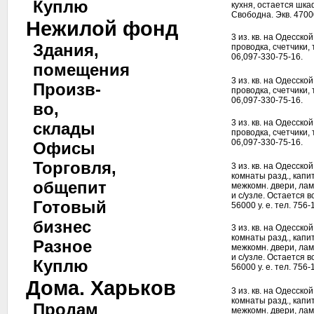
Куплю
кухня, остается шка
Свободна. Экв. 47000
Нежилой фонд
3 из. кв. на Одесско
Здания,
проводка, счетчики, 
06,097-330-75-16.
помещения
3 из. кв. на Одесско
Произв-
проводка, счетчики, 
06,097-330-75-16.
во,
3 из. кв. на Одесско
склады
проводка, счетчики, 
06,097-330-75-16.
Офисы
Торговля,
3 из. кв. на Одесской
комнаты разд., капи
общепит
межкомн. двери, лам
и с/узле. Остается в
Готовый
56000 у. е. тел. 756-
бизнес
3 из. кв. на Одесской
комнаты разд., капи
Разное
межкомн. двери, лам
и с/узле. Остается в
Куплю
56000 у. е. тел. 756-
Дома. Харьков
3 из. кв. на Одесской
комнаты разд., капи
Продам
межкомн. двери, лам