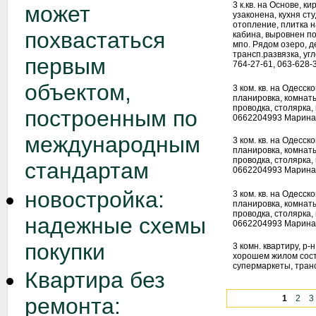
3 к.кв. на Основе, к
может
узаконена, кухня ст
отопление, плитка н
похвастаться
кабина, выровнен по
мпо. Рядом озеро, д
трансп.развязка, уг
первым
764-27-61, 063-628-
объектом,
3 ком. кв. на Одесс
планировка, комнаты
проводка, столярка, 
построенным по
0662204993 Марина
международным
3 ком. кв. на Одесс
планировка, комнаты
проводка, столярка, 
стандартам
0662204993 Марина
новостройка:
3 ком. кв. на Одесс
планировка, комнаты
проводка, столярка, 
надежные схемы
0662204993 Марина
покупки
3 комн. квартиру, р-н
хорошем жилом сост
супермаркеты, транс
Квартира без
ремонта:
1
2
3