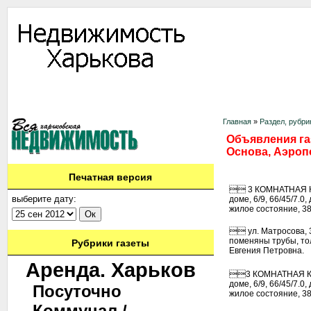
Информация
Доска объявлений
Дать объявление
Аренда
Ново
Контакты
Главная
»
Раздел, рубри
Объявления газ
Основа, Аэроп
Печатная версия
 3 КОМНАТНАЯ КВ
выберите дату:
доме, 6/9, 66/45/7.
жилое состояние, 380
 ул. Матросова, 3-х
поменяны трубы, тол
Рубрики газеты
Евгения Петровна.
Аренда. Харьков
3 КОМНАТНАЯ КВА
доме, 6/9, 66/45/7.
Посуточно
жилое состояние, 380
Коммунал./