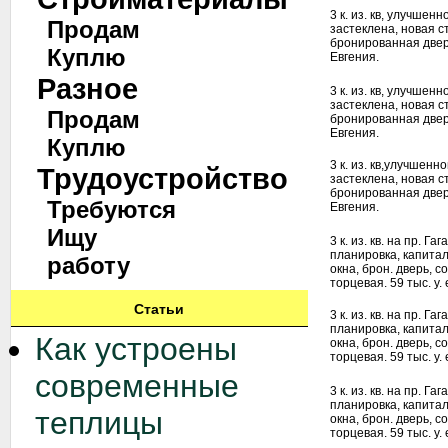
3 к. из. кв, улучшен
Продам
застеклена, новая с
бронированная дверь,
Куплю
Евгения.
Разное
3 к. из. кв, улучшен
застеклена, новая с
Продам
бронированная дверь,
Евгения.
Куплю
3 к. из. кв,улучшенн
Трудоустройство
застеклена, новая с
бронированная дверь,
Требуются
Евгения.
Ищу
3 к. из. кв. на пр. Г
планировка, капита
работу
окна, брон. дверь, 
торцевая. 59 тыс. у. 
Статьи
3 к. из. кв. на пр. Г
планировка, капита
Как устроены
окна, брон. дверь, 
торцевая. 59 тыс. у. 
современные
3 к. из. кв. на пр. Г
планировка, капита
теплицы
окна, брон. дверь, 
торцевая. 59 тыс. у. 