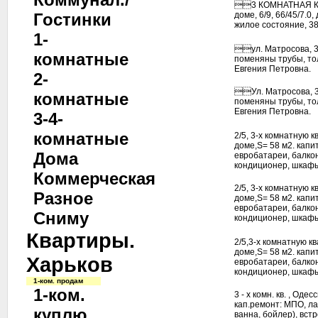
3 КОМНАТНАЯ КВА
Гостинки
доме, 6/9, 66/45/7.
жилое состояние, 380
1-
ул. Матросова, 3-х 
комнатные
поменяны трубы, тол
Евгения Петровна.
2-
Ул. Матросова, 3-х 
комнатные
поменяны трубы, тол
Евгения Петровна.
3-4-
комнатные
2/5, 3-х комнатную к
доме,S= 58 м2. капи
Дома
евробатареи, балкон
кондиционер, шкафы-
Коммерческая
2/5, 3-х комнатную к
Разное
доме,S= 58 м2. капи
евробатареи, балкон
Сниму
кондиционер, шкафы-
Квартиры.
2/5,3-х комнатную к
доме,S= 58 м2. капи
Харьков
евробатареи, балкон
кондиционер, шкафы-
1-ком. продам
1-ком.
3 - х комн. кв. , Одес
кап.ремонт: МПО, лам
куплю
ванна, бойлер), вст