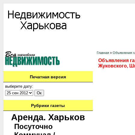
Информация
Доска объявлений
Дать объявление
Аренда
Ново
Контакты
Главная
»
Объявления га
Объявления газ
Жуковского, Ш
Печатная версия
выберите дату:
Рубрики газеты
Аренда. Харьков
Посуточно
Коммунал./