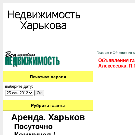
Информация
Доска объявлений
Дать объявление
Аренда
Ново
Контакты
Главная
»
Объявления га
Объявления газ
Алексеевка, П
Печатная версия
выберите дату:
Рубрики газеты
Аренда. Харьков
Посуточно
Коммунал./