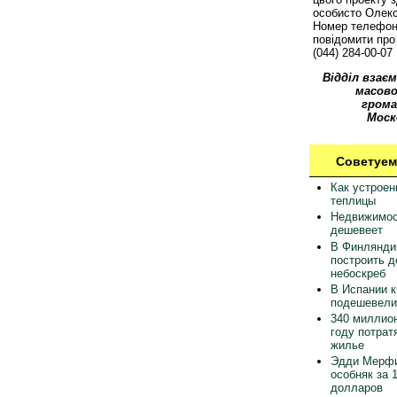
особисто Олек
Номер телефон
повідомити про 
(044) 284-00-07
Відділ взаєм
масово
грома
Моск
Советуем
Как устрое
теплицы
Недвижимос
дешевеет
В Финлянди
построить 
небоскреб
В Испании 
подешевели
340 миллион
году потрат
жилье
Эдди Мерфи
особняк за 
долларов