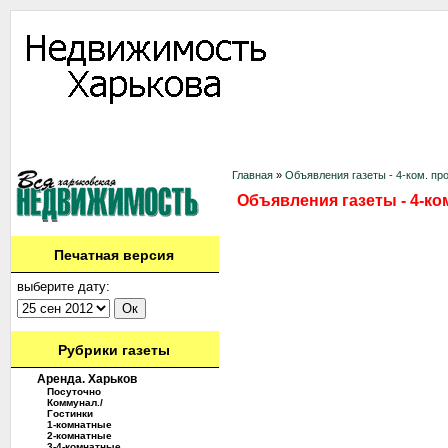
Информация
Доска объявлений
Дать объявление
Аренда
Ново
Контакты
Главная
»
Объявления газеты - 4-ком. пр
Объявления газеты - 4-ко
Печатная версия
выберите дату:
Рубрики газеты
Аренда. Харьков
Посуточно
Коммунал./
Гостинки
1-комнатные
2-комнатные
3-4-комнатные