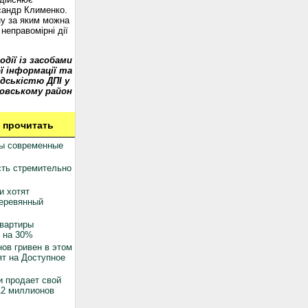
сандр Клименко.
у за яким можна
неправомірні дії
одії із засобами
ї інформації та
дськістю ДПІ у
овському район
 прочитать
ны современные
ть стремительно
и хотят
деревянный
квартиры
 на 30%
ов гривен в этом
ят на Доступное
 продает свой
12 миллионов