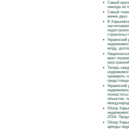
Самый круп
никогда не 
Самый тонки
менее двух
В Харьковск
насчитывает
недостроен
строительст
Украинский 
недвижимос
млрд. долла
Национальн
ввел ограни
иностранно
Теперь каж
недвижимос
проверить ч
предстояще
Украинский 
недвижимос
похвастать
объектом, п
международ
Обзор Харьк
недвижимос
2014г. Прод
Обзор Харьк
аренды нед