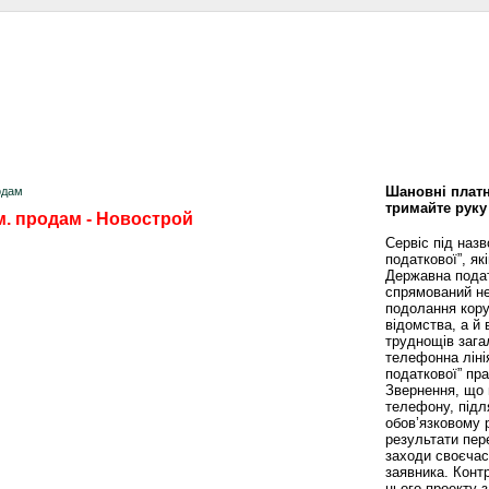
сти
Статьи
Помощь юриста
Аналитика
Дизайн и интерьер
Калей
Шановні платн
одам
тримайте руку
м. продам - Новострой
Сервіс під наз
податкової”, як
Державна пода
спрямований не
подолання кору
відомства, а й
труднощів зага
телефонна ліні
податкової” пр
Звернення, що 
телефону, підл
обов’язковому 
результати пере
заходи своєча
заявника. Конт
цього проекту 