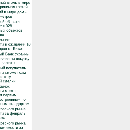
ный отель в мире
принимал гостей
й в мире дом -
 метров
ой области
ся 928
ных объектов
ва
рынок
ти в ожидании 18
ров от Китая
ый Банк Украины
чения на покупку
й валюты
дый покупатель
ти сможет сам
истоту
й сделки
рынок
ти может
ся первым
остроенным по
ным стандартам
овского рынка
ти за февраль
ажа
овского рынка
вижимости за