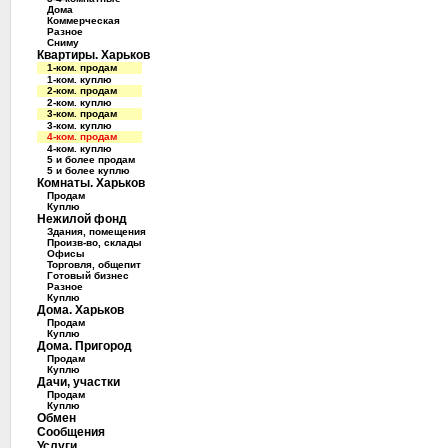
Дома
Коммерческая
Разное
Сниму
Квартиры. Харьков
1-ком. продам
1-ком. куплю
2-ком. продам
2-ком. куплю
3-ком. продам
3-ком. куплю
4-ком. продам
4-ком. куплю
5 и более продам
5 и более куплю
Комнаты. Харьков
Продам
Куплю
Нежилой фонд
Здания, помещения
Произв-во, склады
Офисы
Торговля, общепит
Готовый бизнес
Разное
Куплю
Дома. Харьков
Продам
Куплю
Дома. Пригород
Продам
Куплю
Дачи, участки
Продам
Куплю
Обмен
Сообщения
Услуги