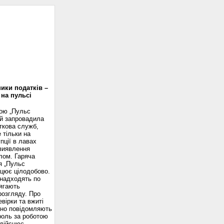
доскоп
ики податків –
 на пульсі
вою „Пульс
ій запровадила
ткова служб,
 тільки на
пції в лавах
 виявлення
лом. Гаряча
я „Пульс
ацює цілодобово.
надходять по
ягають
розгляду. Про
вірки та вжиті
сно повідомляють
роль за роботою
здійснює