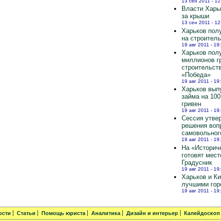
13 сен 2011 - 12
Власти Харь
за крыши
13 сен 2011 - 12
Харьков полу
на строител
19 авг 2011 - 19
Харьков пол
миллионов г
строительст
«Победа»
19 авг 2011 - 19
Харьков вып
займа на 10
гривен
19 авг 2011 - 19
Сессия утве
решения воп
самовольног
19 авг 2011 - 19
На «Историч
готовят мест
Градусник
19 авг 2011 - 19
Харьков и К
лучшими гор
19 авг 2011 - 19
ости
Статьи
Помощь юриста
Аналитика
Дизайн и интерьер
Калейдоскоп