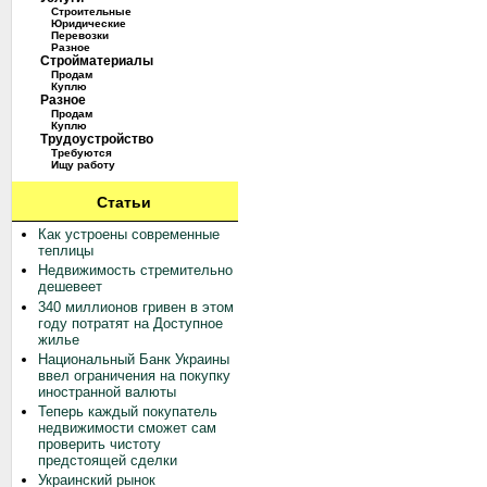
Строительные
Юридические
Перевозки
Разное
Стройматериалы
Продам
Куплю
Разное
Продам
Куплю
Трудоустройство
Требуются
Ищу работу
Статьи
Как устроены современные
теплицы
Недвижимость стремительно
дешевеет
340 миллионов гривен в этом
году потратят на Доступное
жилье
Национальный Банк Украины
ввел ограничения на покупку
иностранной валюты
Теперь каждый покупатель
недвижимости сможет сам
проверить чистоту
предстоящей сделки
Украинский рынок