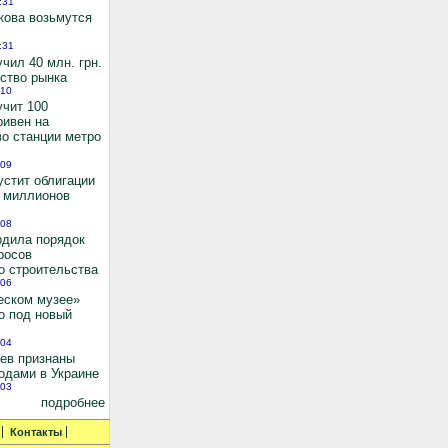
:31
кова возьмутся
:31
чил 40 млн. грн.
ьство рынка
:10
учит 100
ривен на
во станции метро
:09
устит облигации
0 миллионов
:08
рдила порядок
росов
о строительства
:06
еском музее»
о под новый
:04
иев признаны
одами в Украине
:03
подробнее
Контакты