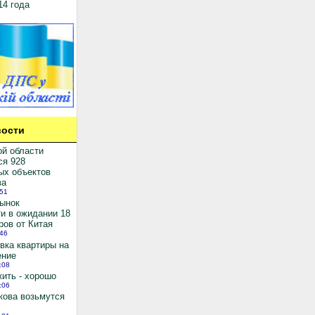
14 года
ости
ой области
ся 928
ых объектов
ва
:51
рынок
и в ожидании 18
ров от Китая
:46
вка квартиры на
ение
:08
ить - хорошо
:06
кова возьмутся