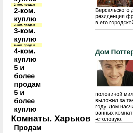
2-ком. продам
2-ком.
Версальского 
резиденция фр
куплю
в его городско
3-ком. продам
3-ком.
куплю
4-ком. продам
4-ком.
Дом Потте
куплю
5 и
более
продам
5 и
половиной ми
более
выложил за та
году. Дом насч
куплю
ванных комнат
Комнаты. Харьков
-столовую.
Продам