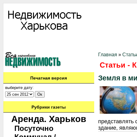
Информация
Доска объявлений
Дать объявление
Аренда
Ново
Контакты
Главная
»
Стать
Статьи - 
Земля в м
Печатная версия
выберите дату:
Рубрики газеты
Аренда. Харьков
представлять 
Посуточно
здание, являю
Коммунал./