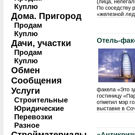
(лица, нелега
Куплю
По соседству 
Дома. Пригород
«железной лед
Продам
Куплю
Отель-фак
Дачи, участки
Продам
Куплю
Обмен
Сообщения
Услуги
факела «Это з
гостиницу «Па
Строительные
отметил мэр г
Юридические
выставке в Со
Перевозки
Разное
Стройматериалы
«Антикриз