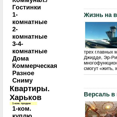
Гостинки
1-
Жизнь на 
комнатные
2-
комнатные
3-4-
комнатные
трех главных 
Дома
Джидде, Эр-Ри
многофункцион
Коммерческая
смогут «жить, 
Разное
Сниму
Квартиры.
Версаль в
Харьков
1-ком. продам
1-ком.
куплю